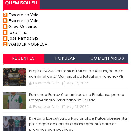
QUEM SOU EU
Esporte do Vale
Esporte do Vale
Gaby Medeiros
Joao Filho
José Ramos SJS
WANDER NOBREGA
RECENTES
POPULAR
COMENTÁRIOS
Projeto SCSJS enfrentará Milan de Assunção pela
semifinal do 2º Municipal de Futsal em Tenório-PB
Esporte do Vale
Aug 06, 2026
Edmundo Ferraz é anunciado na Picuiense para o
Campeonato Paraibano 2ª Divisão
Esporte do Vale
Aug 05, 2026
Diretoria Executiva do Nacional de Patos apresenta
prestação de contas e planejamento para as
próximas competições