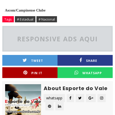
Ascom/Campinense Clube
Tags
# Estadual
# Nacional
RESPONSIVE ADS AQUI
TWEET
SHARE
PIN IT
WHATSAPP
About Esporte do Vale
whatsapp