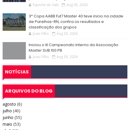
Esporte do Vale
Aug 05, 2026
3ª Copa AABB Fut7 Master 40 teve inicio na cidade
de Parelhas-RN, confira os resultados e
classificação dos grupos
Joao Filho
Aug 03, 2026
Iniciou o III Campeonato Interno da Associação
Master SUB 100 PB
Joao Filho
Aug 03, 2026
NOTÍCIAS
ARQUIVOS DO BLOG
agosto
(6)
julho
(40)
junho
(55)
maio
(53)