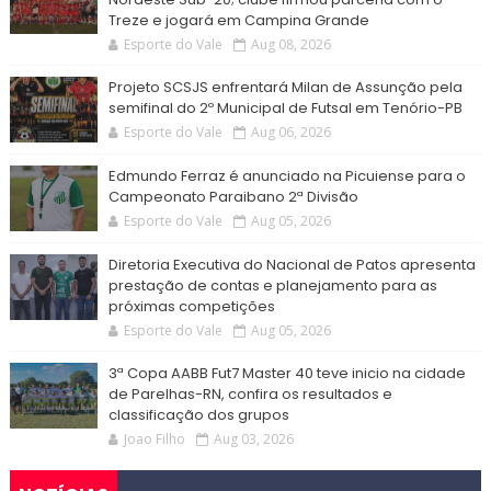
Treze e jogará em Campina Grande
Esporte do Vale
Aug 08, 2026
Projeto SCSJS enfrentará Milan de Assunção pela
semifinal do 2º Municipal de Futsal em Tenório-PB
Esporte do Vale
Aug 06, 2026
Edmundo Ferraz é anunciado na Picuiense para o
Campeonato Paraibano 2ª Divisão
Esporte do Vale
Aug 05, 2026
Diretoria Executiva do Nacional de Patos apresenta
prestação de contas e planejamento para as
próximas competições
Esporte do Vale
Aug 05, 2026
3ª Copa AABB Fut7 Master 40 teve inicio na cidade
de Parelhas-RN, confira os resultados e
classificação dos grupos
Joao Filho
Aug 03, 2026