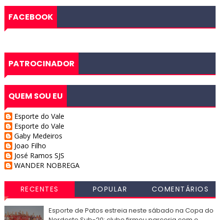
FACEBOOK
PATROCINADOR
QUEM SOU EU
Esporte do Vale
Esporte do Vale
Gaby Medeiros
Joao Filho
José Ramos SJS
WANDER NOBREGA
RECENTES
POPULAR
COMENTÁRIOS
Esporte de Patos estreia neste sábado na Copa do
Nordeste Sub-20; clube firmou parceria com o