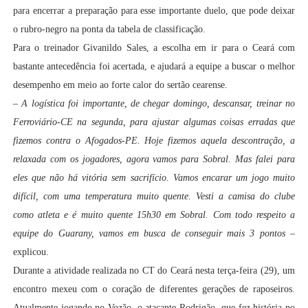
para encerrar a preparação para esse importante duelo, que pode deixar
o rubro-negro na ponta da tabela de classificação.
Para o treinador Givanildo Sales, a escolha em ir para o Ceará com
bastante antecedência foi acertada, e ajudará a equipe a buscar o melhor
desempenho em meio ao forte calor do sertão cearense.
–
A logística foi importante, de chegar domingo, descansar, treinar no
Ferroviário-CE na segunda, para ajustar algumas coisas erradas que
fizemos contra o Afogados-PE. Hoje fizemos aquela descontração, a
relaxada com os jogadores, agora vamos para Sobral. Mas falei para
eles que não há vitória sem sacrifício. Vamos encarar um jogo muito
difícil, com uma temperatura muito quente. Vesti a camisa do clube
como atleta e é muito quente 15h30 em Sobral. Com todo respeito a
equipe do Guarany, vamos em busca de conseguir mais 3 pontos
–
explicou.
Durante a atividade realizada no CT do Ceará nesta terça-feira (29), um
encontro mexeu com o coração de diferentes gerações de raposeiros.
Atualmente jogando no Vozão, o atacante Rodrigão, que fez história no