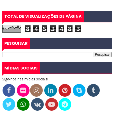
TOTAL DE VISUALIZAÇÕES DE PÁGINA
8
4
5
3
4
8
3
PESQUISAR
MÍDIAS SOCIAIS
Siga-nos nas mídias sociais!