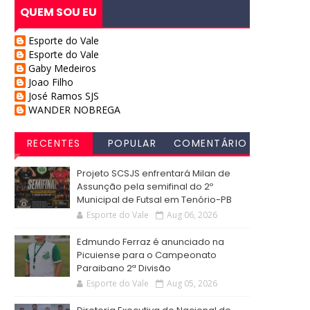
QUEM SOU EU
Esporte do Vale
Esporte do Vale
Gaby Medeiros
Joao Filho
José Ramos SJS
WANDER NOBREGA
RECENTES
POPULAR
COMENTÁRIO
S
Projeto SCSJS enfrentará Milan de
Assunção pela semifinal do 2º
Municipal de Futsal em Tenório-PB
Esporte do Vale
Aug 06, 2026
Edmundo Ferraz é anunciado na
Picuiense para o Campeonato
Paraibano 2ª Divisão
Esporte do Vale
Aug 05, 2026