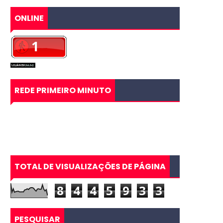
ONLINE
REDE PRIMEIRO MINUTO
TOTAL DE VISUALIZAÇÕES DE PÁGINA
8
4
4
5
9
3
3
PESQUISAR