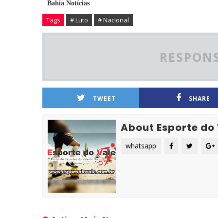
Bahia Notícias
Tags
# Luto
# Nacional
RESPONS
TWEET
SHARE
About Esporte do
whatsapp