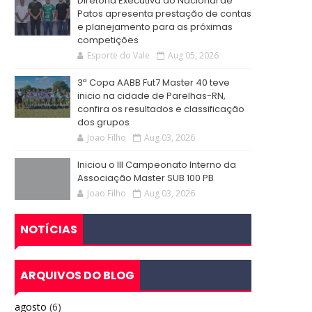
Diretoria Executiva do Nacional de
Patos apresenta prestação de contas
e planejamento para as próximas
competições
Esporte do Vale
Aug 05, 2026
3ª Copa AABB Fut7 Master 40 teve
inicio na cidade de Parelhas-RN,
confira os resultados e classificação
dos grupos
Joao Filho
Aug 03, 2026
Iniciou o III Campeonato Interno da
Associação Master SUB 100 PB
Joao Filho
Aug 03, 2026
NOTÍCIAS
ARQUIVOS DO BLOG
agosto
(6)