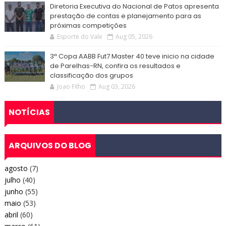
Diretoria Executiva do Nacional de Patos apresenta
prestação de contas e planejamento para as
próximas competições
Esporte do Vale
Aug 05, 2026
3ª Copa AABB Fut7 Master 40 teve inicio na cidade
de Parelhas-RN, confira os resultados e
classificação dos grupos
Joao Filho
Aug 03, 2026
NOTÍCIAS
ARQUIVOS DO BLOG
agosto
(7)
julho
(40)
junho
(55)
maio
(53)
abril
(60)