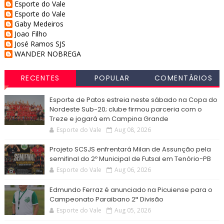
Esporte do Vale
Esporte do Vale
Gaby Medeiros
Joao Filho
José Ramos SJS
WANDER NOBREGA
RECENTES
POPULAR
COMENTÁRIOS
Esporte de Patos estreia neste sábado na Copa do
Nordeste Sub-20; clube firmou parceria com o
Treze e jogará em Campina Grande
Esporte do Vale
Aug 08, 2026
Projeto SCSJS enfrentará Milan de Assunção pela
semifinal do 2º Municipal de Futsal em Tenório-PB
Esporte do Vale
Aug 06, 2026
Edmundo Ferraz é anunciado na Picuiense para o
Campeonato Paraibano 2ª Divisão
Esporte do Vale
Aug 05, 2026