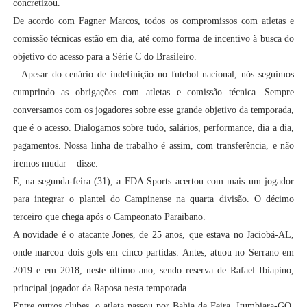
concretizou.
De acordo com Fagner Marcos, todos os compromissos com atletas e
comissão técnicas estão em dia, até como forma de incentivo à busca do
objetivo do acesso para a Série C do Brasileiro.
– Apesar do cenário de indefinição no futebol nacional, nós seguimos
cumprindo as obrigações com atletas e comissão técnica. Sempre
conversamos com os jogadores sobre esse grande objetivo da temporada,
que é o acesso. Dialogamos sobre tudo, salários, performance, dia a dia,
pagamentos. Nossa linha de trabalho é assim, com transferência, e não
iremos mudar – disse.
E, na segunda-feira (31), a FDA Sports acertou com mais um jogador
para integrar o plantel do Campinense na quarta divisão. O décimo
terceiro que chega após o Campeonato Paraibano.
A novidade é o atacante Jones, de 25 anos, que estava no Jaciobá-AL,
onde marcou dois gols em cinco partidas. Antes, atuou no Serrano em
2019 e em 2018, neste último ano, sendo reserva de Rafael Ibiapino,
principal jogador da Raposa nesta temporada.
Entre outros clubes, o atleta passou por Bahia de Feira, Itumbiara-GO,