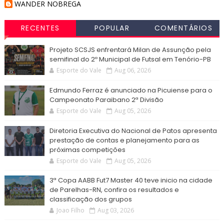
WANDER NOBREGA
RECENTES
POPULAR
COMENTÁRIOS
Projeto SCSJS enfrentará Milan de Assunção pela
semifinal do 2º Municipal de Futsal em Tenório-PB
Esporte do Vale
Aug 06, 2026
Edmundo Ferraz é anunciado na Picuiense para o
Campeonato Paraibano 2ª Divisão
Esporte do Vale
Aug 05, 2026
Diretoria Executiva do Nacional de Patos apresenta
prestação de contas e planejamento para as
próximas competições
Esporte do Vale
Aug 05, 2026
3ª Copa AABB Fut7 Master 40 teve inicio na cidade
de Parelhas-RN, confira os resultados e
classificação dos grupos
Joao Filho
Aug 03, 2026