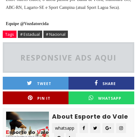
ABC-RN, Lagarto-SE e Sport Campina (atual Sport Lagoa Seca).
Equipe @Vozdatorcida
Tags
# Estadual
# Nacional
RESPONSIVE ADS AQUI
TWEET
SHARE
PIN IT
WHATSAPP
About Esporte do Vale
whatsapp