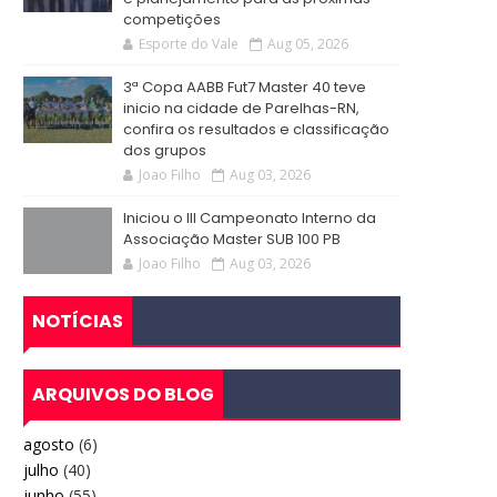
competições
Esporte do Vale
Aug 05, 2026
3ª Copa AABB Fut7 Master 40 teve
inicio na cidade de Parelhas-RN,
confira os resultados e classificação
dos grupos
Joao Filho
Aug 03, 2026
Iniciou o III Campeonato Interno da
Associação Master SUB 100 PB
Joao Filho
Aug 03, 2026
NOTÍCIAS
ARQUIVOS DO BLOG
agosto
(6)
julho
(40)
junho
(55)