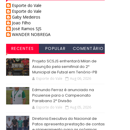
Esporte do Vale
Esporte do Vale
Gaby Medeiros
Joao Filho
José Ramos SJS
WANDER NOBREGA
RECENTES
POPULAR
COMENTÁRIO
S
Projeto SCSJS enfrentará Milan de
Assunção pela semifinal do 2º
Municipal de Futsal em Tenório-PB
Esporte do Vale
Aug 06, 2026
Edmundo Ferraz é anunciado na
Picuiense para o Campeonato
Paraibano 2ª Divisão
Esporte do Vale
Aug 05, 2026
Diretoria Executiva do Nacional de
Patos apresenta prestação de contas
e planejamento para as próximas