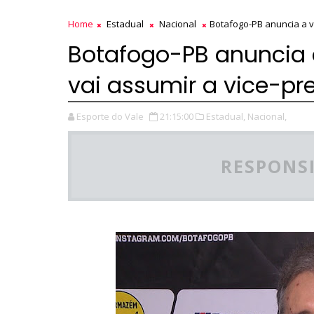
Home
Estadual
Nacional
Botafogo-PB anuncia a vo
Botafogo-PB anuncia a
vai assumir a vice-pr
Esporte do Vale
21:15:00
Estadual,
Nacional,
RESPONSI