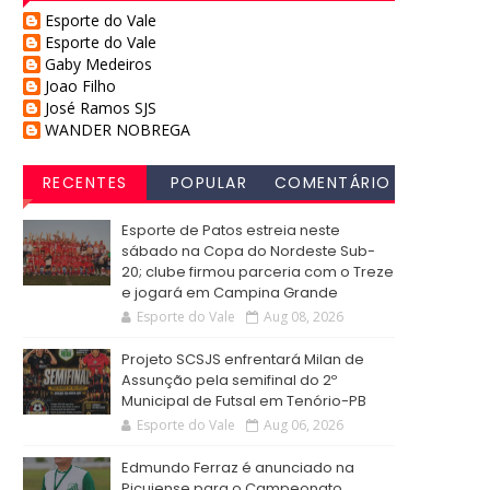
Esporte do Vale
Esporte do Vale
Gaby Medeiros
Joao Filho
José Ramos SJS
WANDER NOBREGA
RECENTES
POPULAR
COMENTÁRIO
S
Esporte de Patos estreia neste
sábado na Copa do Nordeste Sub-
20; clube firmou parceria com o Treze
e jogará em Campina Grande
Esporte do Vale
Aug 08, 2026
Projeto SCSJS enfrentará Milan de
Assunção pela semifinal do 2º
Municipal de Futsal em Tenório-PB
Esporte do Vale
Aug 06, 2026
Edmundo Ferraz é anunciado na
Picuiense para o Campeonato