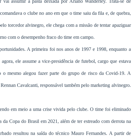
 vai assumir a pasta deixada por Ariano Wanderley. Trata-se de
, comandava o clube no ano em que o time saiu da fila e, de quebra,
elo torcedor alvinegro, ele chega com a missão de tentar apaziguar
torno com o desempenho fraco do time em campo.
ortunidades. A primeira foi nos anos de 1997 e 1998, enquanto a
 agora, ele assume a vice-presidência de futebol, cargo que estava
 o mesmo alegou fazer parte do grupo de risco da Covid-19. A
ra Rennan Cavalcanti, responsável também pelo marketing alvinegro.
do em meio a uma crise vivida pelo clube. O time foi eliminado
a da Copa do Brasil em 2021, além de ter estreado com derrota na
bado resultou na saída do técnico Mauro Fernandes. A partir de