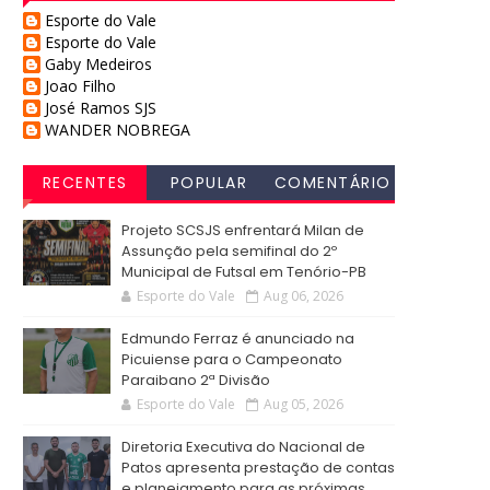
Esporte do Vale
Esporte do Vale
Gaby Medeiros
Joao Filho
José Ramos SJS
WANDER NOBREGA
RECENTES
POPULAR
COMENTÁRIO
S
Projeto SCSJS enfrentará Milan de
Assunção pela semifinal do 2º
Municipal de Futsal em Tenório-PB
Esporte do Vale
Aug 06, 2026
Edmundo Ferraz é anunciado na
Picuiense para o Campeonato
Paraibano 2ª Divisão
Esporte do Vale
Aug 05, 2026
Diretoria Executiva do Nacional de
Patos apresenta prestação de contas
e planejamento para as próximas