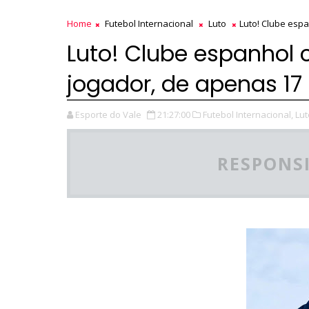
Home
Futebol Internacional
Luto
Luto! Clube esp
Luto! Clube espanhol
jogador, de apenas 17
Esporte do Vale
21:27:00
Futebol Internacional,
Lut
RESPONSI