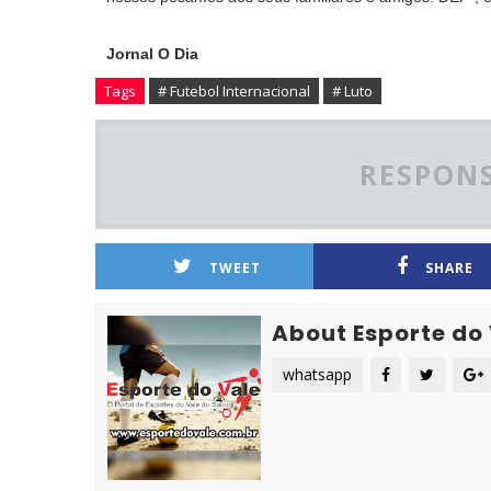
Jornal O Dia
Tags
# Futebol Internacional
# Luto
RESPONS
TWEET
SHARE
About Esporte do
whatsapp