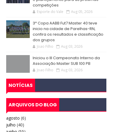
competições
Esporte do Vale
Aug 05, 2026
3ª Copa AABB Fut7 Master 40 teve
inicio na cidade de Parelhas-RN,
confira os resultados e classificação
dos grupos
Joao Filho
Aug 03, 2026
Iniciou o III Campeonato Interno da
Associação Master SUB 100 PB
Joao Filho
Aug 03, 2026
NOTÍCIAS
ARQUIVOS DO BLOG
agosto
(6)
julho
(40)
junho
(55)