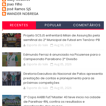
Joao Filho
José Ramos SJS
WANDER NOBREGA
RECENTES
POPULAR
COMENTÁRIOS
Projeto SCSJS enfrentará Milan de Assunção pela
semifinal do 2º Municipal de Futsal em Tenório-PB
Esporte do Vale
Aug 06, 2026
Edmundo Ferraz é anunciado na Picuiense para o
Campeonato Paraibano 2ª Divisão
Esporte do Vale
Aug 05, 2026
Diretoria Executiva do Nacional de Patos apresenta
prestação de contas e planejamento para as
próximas competições
Esporte do Vale
Aug 05, 2026
3ª Copa AABB Fut7 Master 40 teve inicio na cidade
de Parelhas-RN, confira os resultados e