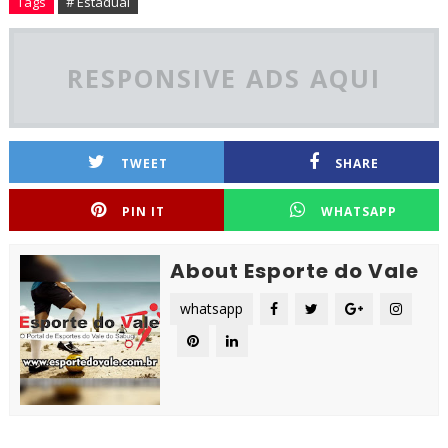
Tags
# Estadual
RESPONSIVE ADS AQUI
TWEET
SHARE
PIN IT
WHATSAPP
About Esporte do Vale
whatsapp