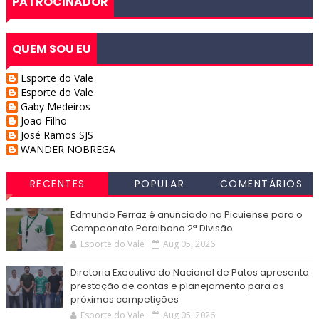
PATROCINADOR
QUEM SOU EU
Esporte do Vale
Esporte do Vale
Gaby Medeiros
Joao Filho
José Ramos SJS
WANDER NOBREGA
RECENTES
POPULAR
COMENTÁRIOS
Edmundo Ferraz é anunciado na Picuiense para o
Campeonato Paraibano 2ª Divisão
Esporte do Vale
Aug 05, 2026
Diretoria Executiva do Nacional de Patos apresenta
prestação de contas e planejamento para as
próximas competições
Esporte do Vale
Aug 05, 2026