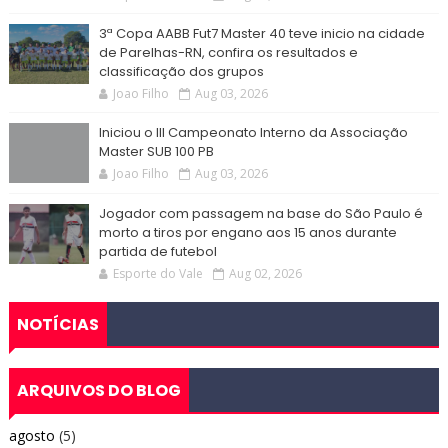
3ª Copa AABB Fut7 Master 40 teve inicio na cidade
de Parelhas-RN, confira os resultados e
classificação dos grupos
Joao Filho
Aug 03, 2026
Iniciou o III Campeonato Interno da Associação
Master SUB 100 PB
Joao Filho
Aug 03, 2026
Jogador com passagem na base do São Paulo é
morto a tiros por engano aos 15 anos durante
partida de futebol
Esporte do Vale
Aug 02, 2026
NOTÍCIAS
ARQUIVOS DO BLOG
agosto
(5)