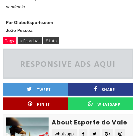
pandemia.
Por GloboEsporte.com
João Pessoa
Tags
# Estadual
# Luto
RESPONSIVE ADS AQUI
TWEET
SHARE
PIN IT
WHATSAPP
About Esporte do Vale
whatsapp