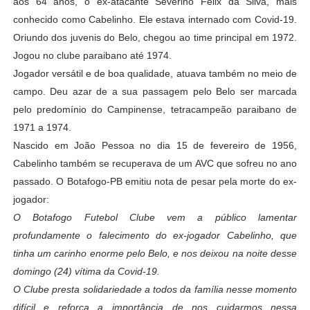
aos 64 anos, o ex-atacante Severino Felix da Silva, mais
conhecido como Cabelinho. Ele estava internado com Covid-19.
Oriundo dos juvenis do Belo, chegou ao time principal em 1972.
Jogou no clube paraibano até 1974.
Jogador versátil e de boa qualidade, atuava também no meio de
campo. Deu azar de a sua passagem pelo Belo ser marcada
pelo predomínio do Campinense, tetracampeão paraibano de
1971 a 1974.
Nascido em João Pessoa no dia 15 de fevereiro de 1956,
Cabelinho também se recuperava de um AVC que sofreu no ano
passado. O Botafogo-PB emitiu nota de pesar pela morte do ex-
jogador:
O Botafogo Futebol Clube vem a público lamentar
profundamente o falecimento do ex-jogador Cabelinho, que
tinha um carinho enorme pelo Belo, e nos deixou na noite desse
domingo (24) vítima da Covid-19.
O Clube presta solidariedade a todos da família nesse momento
difícil e reforça a importância de nos cuidarmos nessa