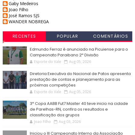
Gaby Medeiros
Joao Filho
José Ramos SJS
WANDER NOBREGA
RECENTES
POPULAR
COMENTÁRIOS
Edmundo Ferraz é anunciado na Picuiense para o
Campeonato Paraibano 2ª Divisão
Esporte do Vale
Aug 05, 2026
Diretoria Executiva do Nacional de Patos apresenta
prestação de contas e planejamento para as
próximas competições
Esporte do Vale
Aug 05, 2026
3ª Copa AABB Fut7 Master 40 teve inicio na cidade
de Parelhas-RN, confira os resultados e
classificação dos grupos
Joao Filho
Aug 03, 2026
Iniciou o III Campeonato Interno da Associação