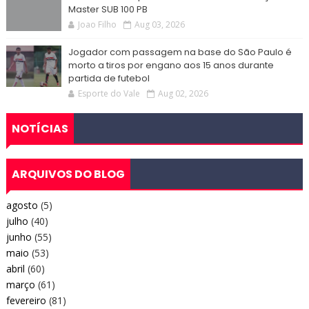
Master SUB 100 PB
Joao Filho
Aug 03, 2026
Jogador com passagem na base do São Paulo é
morto a tiros por engano aos 15 anos durante
partida de futebol
Esporte do Vale
Aug 02, 2026
NOTÍCIAS
ARQUIVOS DO BLOG
agosto
(5)
julho
(40)
junho
(55)
maio
(53)
abril
(60)
março
(61)
fevereiro
(81)