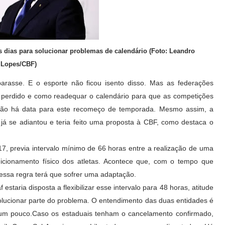
s dias para solucionar problemas de calendário (Foto: Leandro
Lopes/CBF)
rasse. E o esporte não ficou isento disso. Mas as federações
perdido e como readequar o calendário para que as competições
 não há data para este recomeço de temporada. Mesmo assim, a
já se adiantou e teria feito uma proposta à CBF, como destaca o
7, previa intervalo mínimo de 66 horas entre a realização de uma
dicionamento físico dos atletas. Acontece que, com o tempo que
essa regra terá que sofrer uma adaptação.
taria disposta a flexibilizar esse intervalo para 48 horas, atitude
solucionar parte do problema. O entendimento das duas entidades é
r um pouco.Caso os estaduais tenham o cancelamento confirmado,