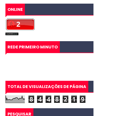
ONLINE
REDE PRIMEIRO MINUTO
TOTAL DE VISUALIZAÇÕES DE PÁGINA
8
4
4
8
2
1
9
PESQUISAR