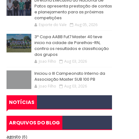
Diretoria Executiva do Nacional de
Patos apresenta prestação de contas
e planejamento para as próximas
competições
Esporte do Vale
Aug 05, 2026
3ª Copa AABB Fut7 Master 40 teve
inicio na cidade de Parelhas-RN,
confira os resultados e classificação
dos grupos
Joao Filho
Aug 03, 2026
Iniciou o III Campeonato Interno da
Associação Master SUB 100 PB
Joao Filho
Aug 03, 2026
NOTÍCIAS
ARQUIVOS DO BLOG
agosto
(6)