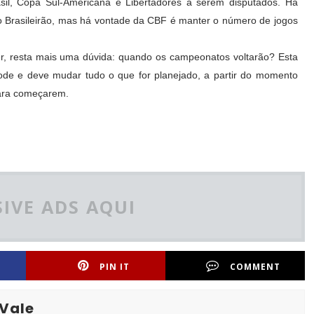
sil, Copa Sul-Americana e Libertadores a serem disputados. Há
o Brasileirão, mas há vontade da CBF é manter o número de jogos
r, resta mais uma dúvida: quando os campeonatos voltarão? Esta
ode e deve mudar tudo o que for planejado, a partir do momento
 para começarem.
IVE ADS AQUI
PIN IT
COMMENT
 Vale