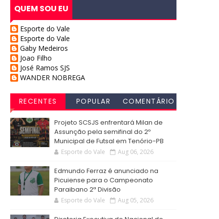
QUEM SOU EU
Esporte do Vale
Esporte do Vale
Gaby Medeiros
Joao Filho
José Ramos SJS
WANDER NOBREGA
RECENTES
POPULAR
COMENTÁRIO
S
Projeto SCSJS enfrentará Milan de
Assunção pela semifinal do 2º
Municipal de Futsal em Tenório-PB
Esporte do Vale
Aug 06, 2026
Edmundo Ferraz é anunciado na
Picuiense para o Campeonato
Paraibano 2ª Divisão
Esporte do Vale
Aug 05, 2026