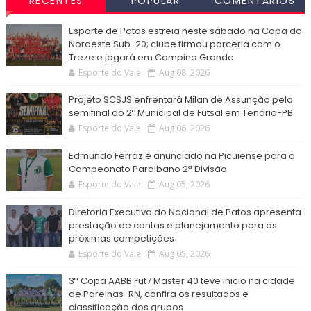
RECENTES
POPULAR
COMENTÁRIOS
Esporte de Patos estreia neste sábado na Copa do
Nordeste Sub-20; clube firmou parceria com o
Treze e jogará em Campina Grande
Esporte do Vale
Aug 08, 2026
Projeto SCSJS enfrentará Milan de Assunção pela
semifinal do 2º Municipal de Futsal em Tenório-PB
Esporte do Vale
Aug 06, 2026
Edmundo Ferraz é anunciado na Picuiense para o
Campeonato Paraibano 2ª Divisão
Esporte do Vale
Aug 05, 2026
Diretoria Executiva do Nacional de Patos apresenta
prestação de contas e planejamento para as
próximas competições
Esporte do Vale
Aug 05, 2026
3ª Copa AABB Fut7 Master 40 teve inicio na cidade
de Parelhas-RN, confira os resultados e
classificação dos grupos