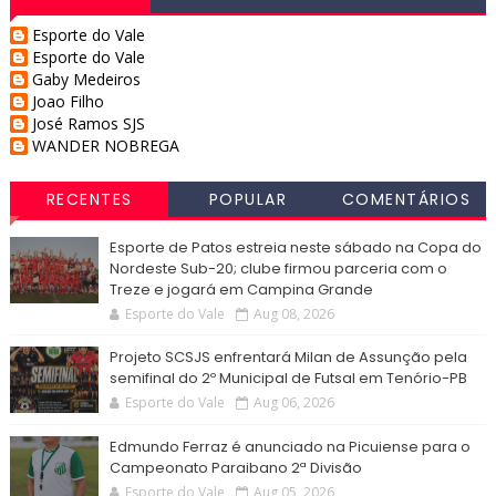
Esporte do Vale
Esporte do Vale
Gaby Medeiros
Joao Filho
José Ramos SJS
WANDER NOBREGA
RECENTES
POPULAR
COMENTÁRIOS
Esporte de Patos estreia neste sábado na Copa do
Nordeste Sub-20; clube firmou parceria com o
Treze e jogará em Campina Grande
Esporte do Vale
Aug 08, 2026
Projeto SCSJS enfrentará Milan de Assunção pela
semifinal do 2º Municipal de Futsal em Tenório-PB
Esporte do Vale
Aug 06, 2026
Edmundo Ferraz é anunciado na Picuiense para o
Campeonato Paraibano 2ª Divisão
Esporte do Vale
Aug 05, 2026