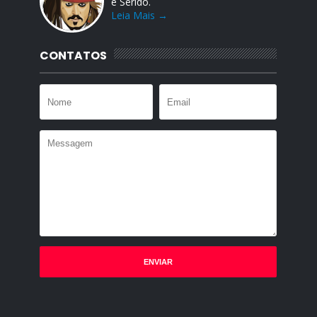
e Seridó.
Leia Mais →
CONTATOS