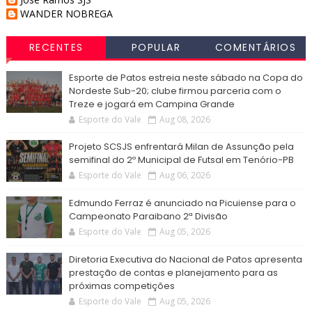
WANDER NOBREGA
RECENTES
POPULAR
COMENTÁRIOS
Esporte de Patos estreia neste sábado na Copa do
Nordeste Sub-20; clube firmou parceria com o
Treze e jogará em Campina Grande
Esporte do Vale
Aug 08, 2026
Projeto SCSJS enfrentará Milan de Assunção pela
semifinal do 2º Municipal de Futsal em Tenório-PB
Esporte do Vale
Aug 06, 2026
Edmundo Ferraz é anunciado na Picuiense para o
Campeonato Paraibano 2ª Divisão
Esporte do Vale
Aug 05, 2026
Diretoria Executiva do Nacional de Patos apresenta
prestação de contas e planejamento para as
próximas competições
Esporte do Vale
Aug 05, 2026