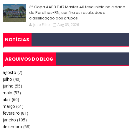
3ª Copa AABB Fut7 Master 40 teve inicio na cidade
de Parelhas-RN, confira os resultados e
classificação dos grupos
Joao Filho
Aug 03, 2026
NOTÍCIAS
ARQUIVOS DO BLOG
agosto
(7)
julho
(40)
junho
(55)
maio
(53)
abril
(60)
março
(61)
fevereiro
(81)
janeiro
(105)
dezembro
(68)