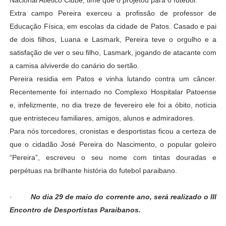
Nacional Atlético Clube, time que o projetou para o futebol.
Extra campo Pereira exerceu a profissão de professor de
Educação Física, em escolas da cidade de Patos. Casado e pai
de dois filhos, Luana e Lasmark, Pereira teve o orgulho e a
satisfação de ver o seu filho, Lasmark, jogando de atacante com
a camisa alviverde do canário do sertão.
Pereira residia em Patos e vinha lutando contra um câncer.
Recentemente foi internado no Complexo Hospitalar Patoense
e, infelizmente, no dia treze de fevereiro ele foi a óbito, notícia
que entristeceu familiares, amigos, alunos e admiradores.
Para nós torcedores, cronistas e desportistas ficou a certeza de
que o cidadão José Pereira do Nascimento, o popular goleiro
“Pereira”, escreveu o seu nome com tintas douradas e
perpétuas na brilhante história do futebol paraibano.
·
No dia 29 de maio do corrente ano, será realizado o III
Encontro de Desportistas Paraibanos.