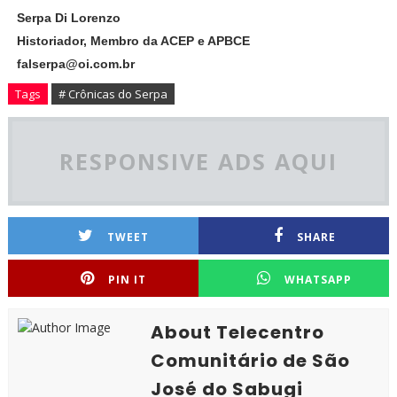
Serpa Di Lorenzo
Historiador, Membro da ACEP e APBCE
falserpa@oi.com.br
Tags
# Crônicas do Serpa
RESPONSIVE ADS AQUI
TWEET
SHARE
PIN IT
WHATSAPP
About Telecentro
Comunitário de São
José do Sabugi