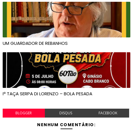
UM GUARDADOR DE REBANHOS
Iª TAÇA SERPA DI LORENZO – BOLA PESADA
BLOGGER
DISQUS
FACEBOOK
NENHUM COMENTÁRIO: