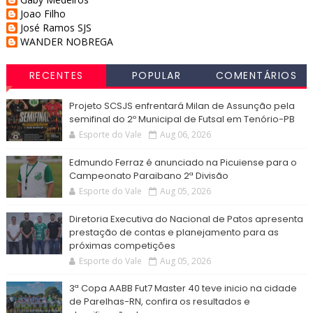
Joao Filho
José Ramos SJS
WANDER NOBREGA
RECENTES
POPULAR
COMENTÁRIOS
Projeto SCSJS enfrentará Milan de Assunção pela
semifinal do 2º Municipal de Futsal em Tenório-PB
Esporte do Vale
Aug 06, 2026
Edmundo Ferraz é anunciado na Picuiense para o
Campeonato Paraibano 2ª Divisão
Esporte do Vale
Aug 05, 2026
Diretoria Executiva do Nacional de Patos apresenta
prestação de contas e planejamento para as
próximas competições
Esporte do Vale
Aug 05, 2026
3ª Copa AABB Fut7 Master 40 teve inicio na cidade
de Parelhas-RN, confira os resultados e