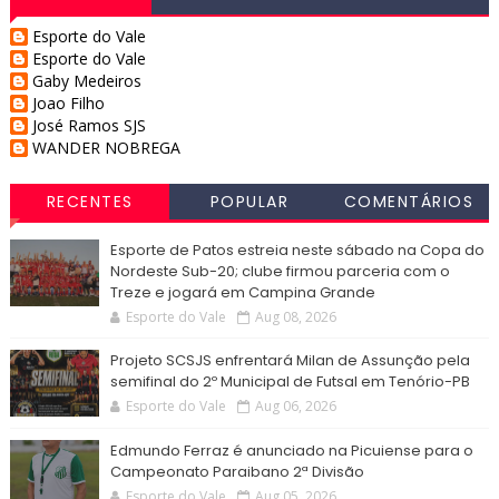
Esporte do Vale
Esporte do Vale
Gaby Medeiros
Joao Filho
José Ramos SJS
WANDER NOBREGA
RECENTES
POPULAR
COMENTÁRIOS
Esporte de Patos estreia neste sábado na Copa do
Nordeste Sub-20; clube firmou parceria com o
Treze e jogará em Campina Grande
Esporte do Vale
Aug 08, 2026
Projeto SCSJS enfrentará Milan de Assunção pela
semifinal do 2º Municipal de Futsal em Tenório-PB
Esporte do Vale
Aug 06, 2026
Edmundo Ferraz é anunciado na Picuiense para o
Campeonato Paraibano 2ª Divisão
Esporte do Vale
Aug 05, 2026