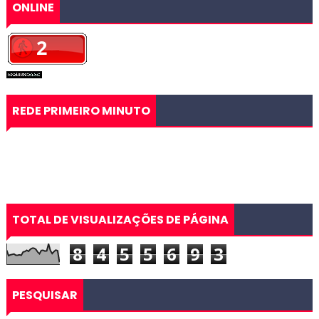
ONLINE
REDE PRIMEIRO MINUTO
TOTAL DE VISUALIZAÇÕES DE PÁGINA
8
4
5
5
6
9
3
PESQUISAR