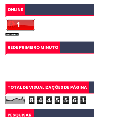
ONLINE
REDE PRIMEIRO MINUTO
TOTAL DE VISUALIZAÇÕES DE PÁGINA
8
4
4
5
5
6
1
PESQUISAR