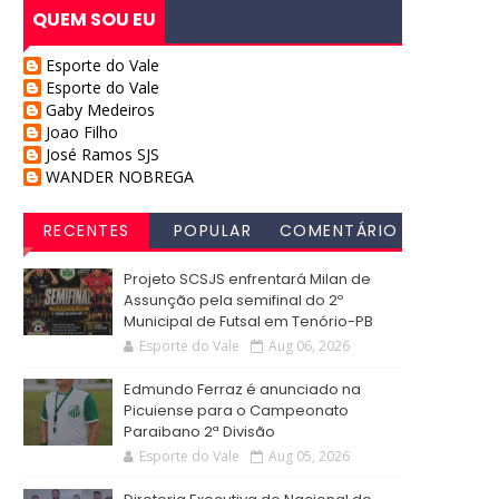
QUEM SOU EU
Esporte do Vale
Esporte do Vale
Gaby Medeiros
Joao Filho
José Ramos SJS
WANDER NOBREGA
RECENTES
POPULAR
COMENTÁRIO
S
Projeto SCSJS enfrentará Milan de
Assunção pela semifinal do 2º
Municipal de Futsal em Tenório-PB
Esporte do Vale
Aug 06, 2026
Edmundo Ferraz é anunciado na
Picuiense para o Campeonato
Paraibano 2ª Divisão
Esporte do Vale
Aug 05, 2026