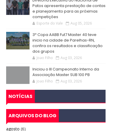
Diretoria Executiva do Nacional de
Patos apresenta prestação de contas
e planejamento para as próximas
competições
Esporte do Vale
Aug 05, 2026
3ª Copa AABB Fut7 Master 40 teve
inicio na cidade de Parelhas-RN,
confira os resultados e classificação
dos grupos
Joao Filho
Aug 03, 2026
Iniciou o III Campeonato Interno da
Associação Master SUB 100 PB
Joao Filho
Aug 03, 2026
NOTÍCIAS
ARQUIVOS DO BLOG
agosto
(6)