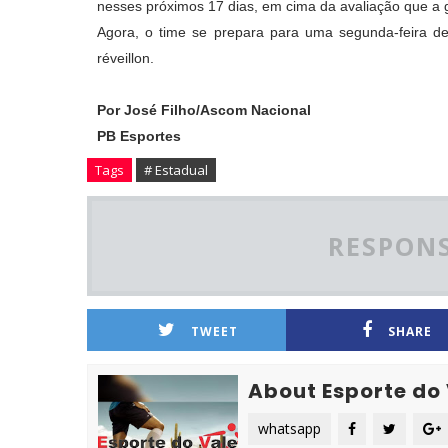
nesses próximos 17 dias, em cima da avaliação que a ge
Agora, o time se prepara para uma segunda-feira de 
réveillon.
Por José Filho/Ascom Nacional
PB Esportes
Tags
# Estadual
RESPONS
TWEET
SHARE
About Esporte do
whatsapp