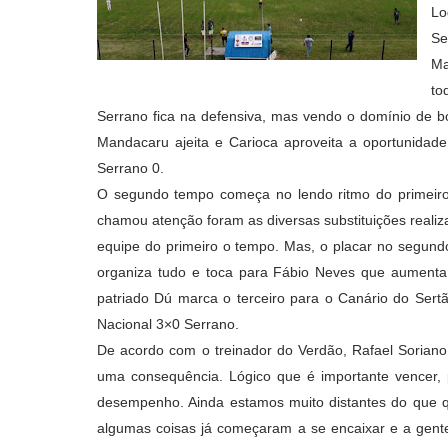
Lo
Se
Ma
to
Serrano fica na defensiva, mas vendo o domínio de bo
Mandacaru ajeita e Carioca aproveita a oportunidade
Serrano 0.
O segundo tempo começa no lendo ritmo do primeir
chamou atenção foram as diversas substituições reali
equipe do primeiro o tempo. Mas, o placar no segund
organiza tudo e toca para Fábio Neves que aumenta 
patriado Dú marca o terceiro para o Canário do Sertã
Nacional 3×0 Serrano.
De acordo com o treinador do Verdão, Rafael Soriano, 
uma consequência. Lógico que é importante vencer, p
desempenho. Ainda estamos muito distantes do que 
algumas coisas já começaram a se encaixar e a gente 