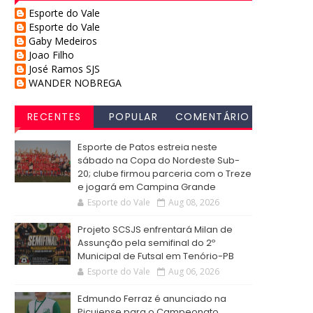
Esporte do Vale
Esporte do Vale
Gaby Medeiros
Joao Filho
José Ramos SJS
WANDER NOBREGA
RECENTES
POPULAR
COMENTÁRIO
S
Esporte de Patos estreia neste
sábado na Copa do Nordeste Sub-
20; clube firmou parceria com o Treze
e jogará em Campina Grande
Esporte do Vale
Aug 08, 2026
Projeto SCSJS enfrentará Milan de
Assunção pela semifinal do 2º
Municipal de Futsal em Tenório-PB
Esporte do Vale
Aug 06, 2026
Edmundo Ferraz é anunciado na
Picuiense para o Campeonato