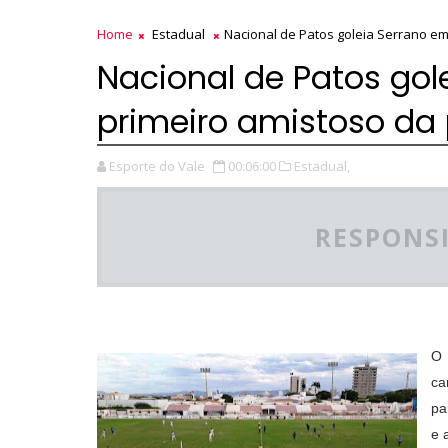
Home
Estadual
Nacional de Patos goleia Serrano e
Nacional de Patos gol
primeiro amistoso da
Esporte do Vale
00:06:00
Estadual,
RESPONSI
O 
ca
pa
e 