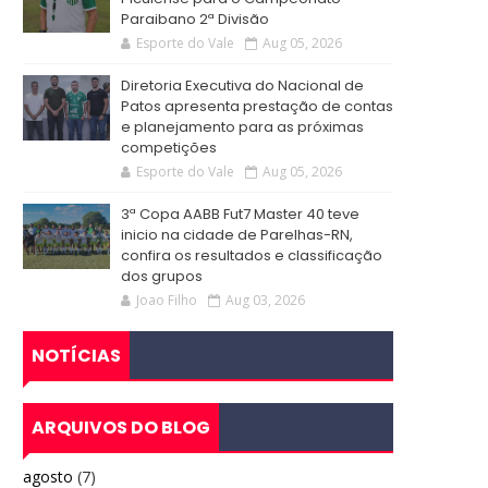
Paraibano 2ª Divisão
Esporte do Vale
Aug 05, 2026
Diretoria Executiva do Nacional de
Patos apresenta prestação de contas
e planejamento para as próximas
competições
Esporte do Vale
Aug 05, 2026
3ª Copa AABB Fut7 Master 40 teve
inicio na cidade de Parelhas-RN,
confira os resultados e classificação
dos grupos
Joao Filho
Aug 03, 2026
NOTÍCIAS
ARQUIVOS DO BLOG
agosto
(7)