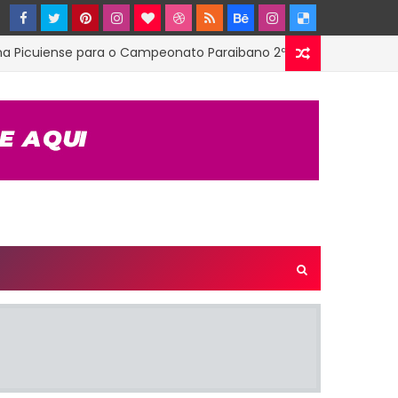
iense para o Campeonato Paraibano 2ª Divisão
ESTAD