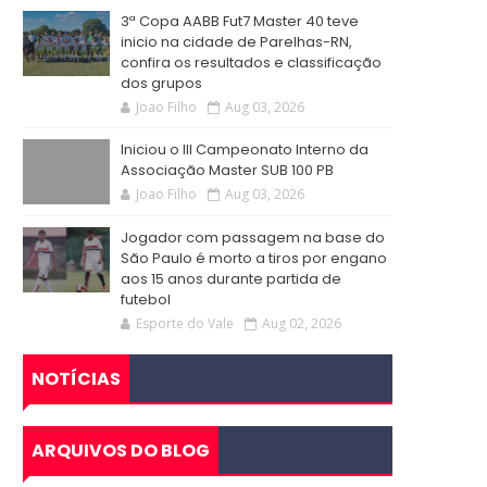
3ª Copa AABB Fut7 Master 40 teve
inicio na cidade de Parelhas-RN,
confira os resultados e classificação
dos grupos
Joao Filho
Aug 03, 2026
Iniciou o III Campeonato Interno da
Associação Master SUB 100 PB
Joao Filho
Aug 03, 2026
Jogador com passagem na base do
São Paulo é morto a tiros por engano
aos 15 anos durante partida de
futebol
Esporte do Vale
Aug 02, 2026
NOTÍCIAS
ARQUIVOS DO BLOG