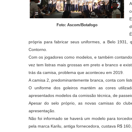
A
c
E
Foto: Ascom/Botafogo
d
É
própria para fabricar seus uniformes, a Belo 1931,
Contorno.
Com os jogadores como modelos, e também contando co
vez tem listras mais grossas em preto e branco e exis
trás da camisa, problema que aconteceu em 2019.
A camisa 2, predominantemente branca, conta com listra
O uniforme dos goleiros mantém as cores utiliz
apresentados modelos da comissão técnica, de passeio
Apesar do selo próprio, as novas camisas do clu
apresentação.
Não foi informado se haverá um modelo para torcedor
pela marca Karilu, antiga fornecedora, custava R$ 160,