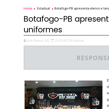
Home
Estadual
Botafogo-PB apresenta elenco e lan
Botafogo-PB apresent
uniformes
José Ramos SJS
15:55:00
Estadual,
RESPONSI
E
d
t
g
d