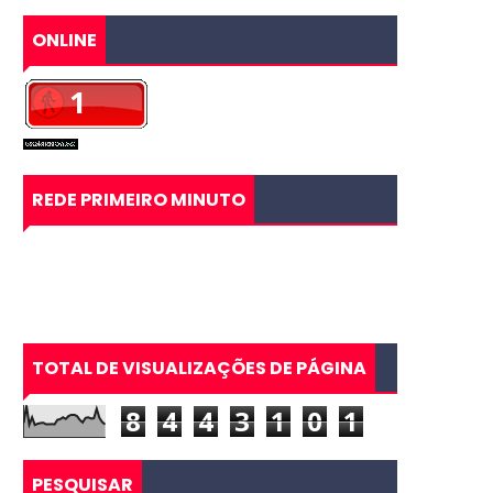
ONLINE
REDE PRIMEIRO MINUTO
TOTAL DE VISUALIZAÇÕES DE PÁGINA
8
4
4
3
1
0
1
PESQUISAR