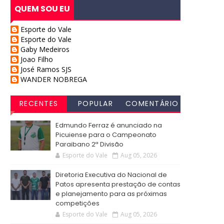
QUEM SOU EU
Esporte do Vale
Esporte do Vale
Gaby Medeiros
Joao Filho
José Ramos SJS
WANDER NOBREGA
RECENTES
POPULAR
COMENTÁRIO
S
Edmundo Ferraz é anunciado na
Picuiense para o Campeonato
Paraibano 2ª Divisão
Esporte do Vale
Aug 05, 2026
Diretoria Executiva do Nacional de
Patos apresenta prestação de contas
e planejamento para as próximas
competições
Esporte do Vale
Aug 05, 2026