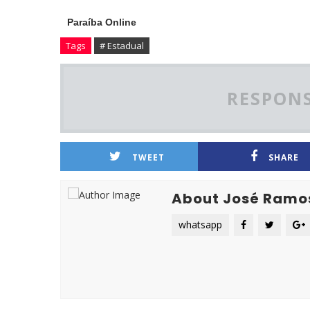
Paraíba Online
Tags
# Estadual
RESPONS
TWEET
SHARE
About José Ramo
whatsapp