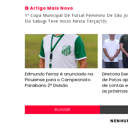
Artigo Mais Novo
1ª Copa Municipal De Futsal Feminino De São J
Do Sabugi Teve Inicio Nesta Terça(10)
Edmundo Ferraz é anunciado na
Diretoria Ex
Picuiense para o Campeonato
de Patos a
Paraibano 2ª Divisão
de contas 
as próxima
BLOGGER
NENHU