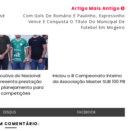
Artigo Mais Antigo
osé
Com Gols De Romário E Paulinho, Expressinho
Vence E Conquista O Título Do Municipal De
Futebol Em Mogeiro
ecutiva do Nacional
Iniciou o III Campeonato Interno
presenta prestação
da Associação Master SUB 100 PB
e planejamento para
s competições
DISQUS
FACEBOOK
M COMENTÁRIO: