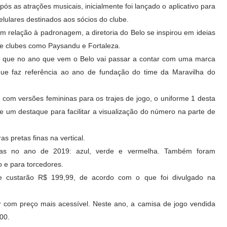
pós as atrações musicais, inicialmente foi lançado o aplicativo para
elulares destinados aos sócios do clube.
m relação à padronagem, a diretoria do Belo se inspirou em ideias
e clubes como Paysandu e Fortaleza.
 que no ano que vem o Belo vai passar a contar com uma marca
 que faz referência ao ano de fundação do time da Maravilha do
m versões femininas para os trajes de jogo, o uniforme 1 desta
te um destaque para facilitar a visualização do número na parte de
s pretas finas na vertical.
adas no ano de 2019: azul, verde e vermelha. Também foram
 e para torcedores.
be custarão R$ 199,99, de acordo com o que foi divulgado na
 com preço mais acessível. Neste ano, a camisa de jogo vendida
00.