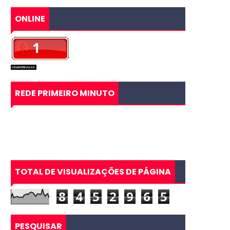
ONLINE
REDE PRIMEIRO MINUTO
TOTAL DE VISUALIZAÇÕES DE PÁGINA
8
4
5
2
9
6
5
PESQUISAR