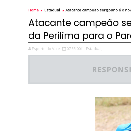
Home
Estadual
Atacante campeão sergipano é o nov
Atacante campeão ser
da Perilima para o Pa
Esporte do Vale
07:55:00
Estadual,
RESPONSI