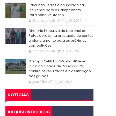
Edmundo Ferraz é anunciado na
Picuiense para o Campeonato
Paraibano 2ª Divisão
Esporte do Vale
Aug 05, 2026
Diretoria Executiva do Nacional de
Patos apresenta prestação de contas
e planejamento para as próximas
competições
Esporte do Vale
Aug 05, 2026
3ª Copa AABB Fut7 Master 40 teve
inicio na cidade de Parelhas-RN,
confira os resultados e classificação
dos grupos
Joao Filho
Aug 03, 2026
NOTÍCIAS
ARQUIVOS DO BLOG