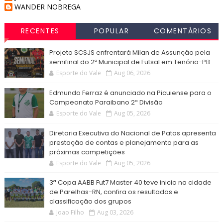
WANDER NOBREGA
RECENTES
POPULAR
COMENTÁRIOS
Projeto SCSJS enfrentará Milan de Assunção pela
semifinal do 2º Municipal de Futsal em Tenório-PB
Esporte do Vale
Aug 06, 2026
Edmundo Ferraz é anunciado na Picuiense para o
Campeonato Paraibano 2ª Divisão
Esporte do Vale
Aug 05, 2026
Diretoria Executiva do Nacional de Patos apresenta
prestação de contas e planejamento para as
próximas competições
Esporte do Vale
Aug 05, 2026
3ª Copa AABB Fut7 Master 40 teve inicio na cidade
de Parelhas-RN, confira os resultados e
classificação dos grupos
Joao Filho
Aug 03, 2026