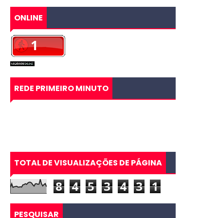
ONLINE
REDE PRIMEIRO MINUTO
TOTAL DE VISUALIZAÇÕES DE PÁGINA
8
4
5
3
4
3
1
PESQUISAR