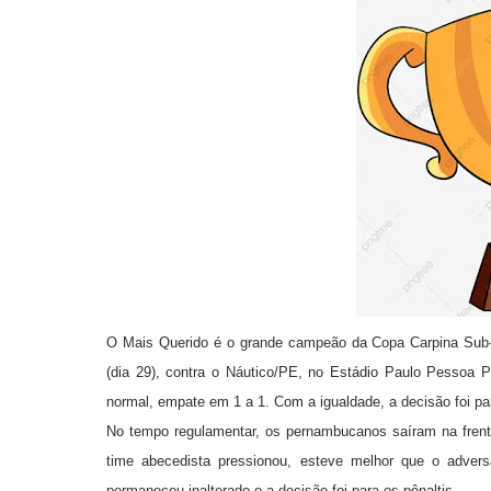
O Mais Querido é o grande campeão da Copa Carpina Sub-1
(dia 29), contra o Náutico/PE, no Estádio Paulo Pessoa Pe
normal, empate em 1 a 1. Com a igualdade, a decisão foi pa
No tempo regulamentar, os pernambucanos saíram na frent
time abecedista pressionou, esteve melhor que o adver
permaneceu inalterado e a decisão foi para os pênaltis.