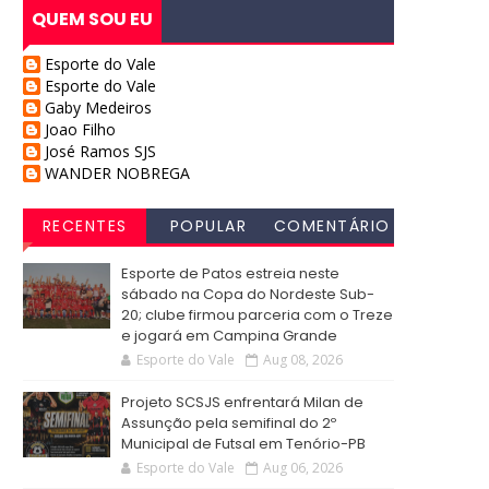
QUEM SOU EU
Esporte do Vale
Esporte do Vale
Gaby Medeiros
Joao Filho
José Ramos SJS
WANDER NOBREGA
RECENTES
POPULAR
COMENTÁRIO
S
Esporte de Patos estreia neste
sábado na Copa do Nordeste Sub-
20; clube firmou parceria com o Treze
e jogará em Campina Grande
Esporte do Vale
Aug 08, 2026
Projeto SCSJS enfrentará Milan de
Assunção pela semifinal do 2º
Municipal de Futsal em Tenório-PB
Esporte do Vale
Aug 06, 2026