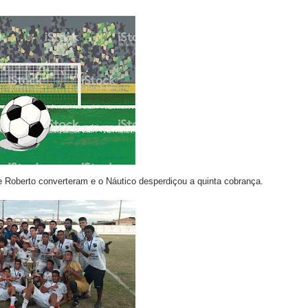
e Roberto converteram e o Náutico desperdiçou a quinta cobrança.