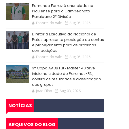
Edmundo Ferraz é anunciado na
Picuiense para o Campeonato
Paraibano 2ª Divisão
Esporte do Vale
Aug 05, 2026
Diretoria Executiva do Nacional de
Patos apresenta prestação de contas
e planejamento para as próximas
competições
Esporte do Vale
Aug 05, 2026
3ª Copa AABB Fut7 Master 40 teve
inicio na cidade de Parelhas-RN,
confira os resultados e classificação
dos grupos
Joao Filho
Aug 03, 2026
NOTÍCIAS
ARQUIVOS DO BLOG