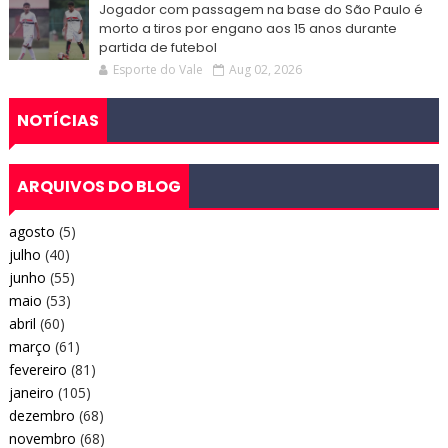
Jogador com passagem na base do São Paulo é
morto a tiros por engano aos 15 anos durante
partida de futebol
Esporte do Vale
Aug 02, 2026
NOTÍCIAS
ARQUIVOS DO BLOG
agosto
(5)
julho
(40)
junho
(55)
maio
(53)
abril
(60)
março
(61)
fevereiro
(81)
janeiro
(105)
dezembro
(68)
novembro
(68)