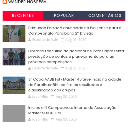
WANDER NOBREGA
RECENTES
POPULAR
COMENTÁRIOS
Edmundo Ferraz é anunciado na Picuiense para o
Campeonato Paraibano 2ª Divisão
Esporte do Vale
Aug 05, 2026
Diretoria Executiva do Nacional de Patos apresenta
prestação de contas e planejamento para as
próximas competições
Esporte do Vale
Aug 05, 2026
3ª Copa AABB Fut7 Master 40 teve inicio na cidade
de Parelhas-RN, confira os resultados e
classificação dos grupos
Joao Filho
Aug 03, 2026
Iniciou o III Campeonato Interno da Associação
Master SUB 100 PB
Joao Filho
Aug 03, 2026