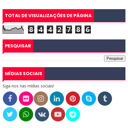
TOTAL DE VISUALIZAÇÕES DE PÁGINA
8
4
4
2
7
8
6
PESQUISAR
MÍDIAS SOCIAIS
Siga-nos nas mídias sociais!