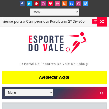
se para o Campeonato Paraibano 2ª Divisão
Diret
ESTADUAL
O Portal De Esportes Do Vale Do Sabugi