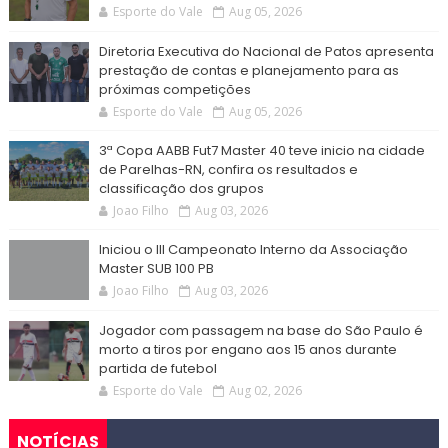
Esporte do Vale
Aug 05, 2026
Diretoria Executiva do Nacional de Patos apresenta
prestação de contas e planejamento para as
próximas competições
Esporte do Vale
Aug 05, 2026
3ª Copa AABB Fut7 Master 40 teve inicio na cidade
de Parelhas-RN, confira os resultados e
classificação dos grupos
Joao Filho
Aug 03, 2026
Iniciou o III Campeonato Interno da Associação
Master SUB 100 PB
Joao Filho
Aug 03, 2026
Jogador com passagem na base do São Paulo é
morto a tiros por engano aos 15 anos durante
partida de futebol
Esporte do Vale
Aug 02, 2026
NOTÍCIAS