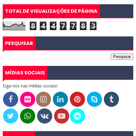
TOTAL DE VISUALIZAÇÕES DE PÁGINA
8
4
4
7
7
8
3
PESQUISAR
MÍDIAS SOCIAIS
Siga-nos nas mídias sociais!