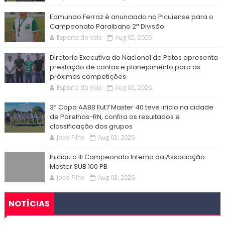
Edmundo Ferraz é anunciado na Picuiense para o
Campeonato Paraibano 2ª Divisão
Esporte do Vale
Aug 05, 2026
Diretoria Executiva do Nacional de Patos apresenta
prestação de contas e planejamento para as
próximas competições
Esporte do Vale
Aug 05, 2026
3ª Copa AABB Fut7 Master 40 teve inicio na cidade
de Parelhas-RN, confira os resultados e
classificação dos grupos
Joao Filho
Aug 03, 2026
Iniciou o III Campeonato Interno da Associação
Master SUB 100 PB
Joao Filho
Aug 03, 2026
NOTÍCIAS