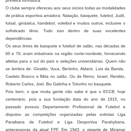
primeira formatura.
O clube sempre ofereceu aos seus sócios todas as modalidades
de prática esportiva amadora: Natação, basquete, futebol, Judô,
futsal, ginástica, handebol, voleibol e muitos outros, inclusive o
sofisticado tênis. Tudo isso dentro de suas excelentes
dependências.
Os seus times de basquete e futebol de salão, nas décadas de
60 e 70, eram imbatíveis na região norte-nordeste, fornecendo
atletas para o sul do país e seleções universitárias. Quem não
se lembra de: Givaldo, Vuca, Bertinho, Aldanir, Luis da Banda,
Castelo Branco e Bêta no salão. Ou de Remo, Israel, Renildo,
Roberto Carlos, Joel, Biu Galinha e Totonho no basquete.
Pois bem, o que muita gente não sabe é que o ECCB, hoje
centenário, pois a sua fundação data do ano de 1915, no
passado possuiu Departamento Profissional de Futebol e
disputou as competições organizadas pelas extintas Liga
Paraibana de Futebol e Liga Desportiva Parahybana,
antecessoras da atual FPF. Em 1943, o gigante de Miramar