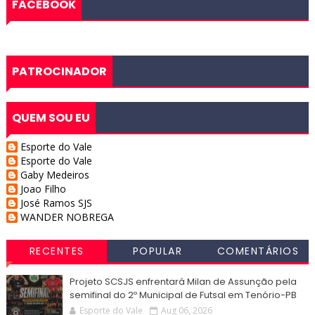
FACEBOOK
PATROCINADOR
QUEM SOU EU
Esporte do Vale
Esporte do Vale
Gaby Medeiros
Joao Filho
José Ramos SJS
WANDER NOBREGA
RECENTES
POPULAR
COMENTÁRIOS
Projeto SCSJS enfrentará Milan de Assunção pela
semifinal do 2º Municipal de Futsal em Tenório-PB
Esporte do Vale
Aug 06, 2026