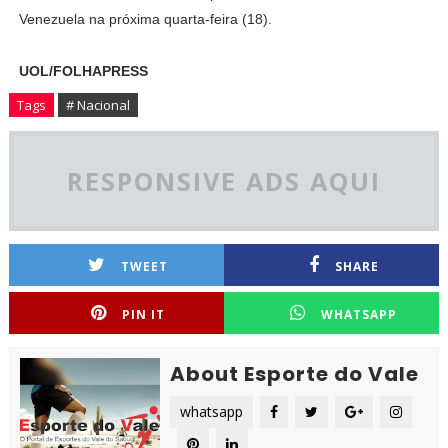
Venezuela na próxima quarta-feira (18).
UOL/FOLHAPRESS
Tags
# Nacional
RESPONSIVE ADS AQUI
TWEET
SHARE
PIN IT
WHATSAPP
About Esporte do Vale
whatsapp