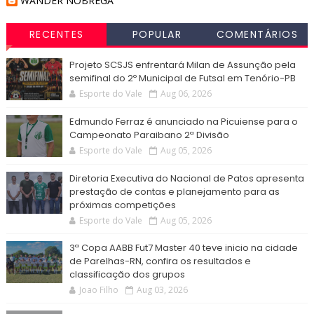
WANDER NOBREGA
RECENTES
POPULAR
COMENTÁRIOS
Projeto SCSJS enfrentará Milan de Assunção pela
semifinal do 2º Municipal de Futsal em Tenório-PB
Esporte do Vale
Aug 06, 2026
Edmundo Ferraz é anunciado na Picuiense para o
Campeonato Paraibano 2ª Divisão
Esporte do Vale
Aug 05, 2026
Diretoria Executiva do Nacional de Patos apresenta
prestação de contas e planejamento para as
próximas competições
Esporte do Vale
Aug 05, 2026
3ª Copa AABB Fut7 Master 40 teve inicio na cidade
de Parelhas-RN, confira os resultados e
classificação dos grupos
Joao Filho
Aug 03, 2026