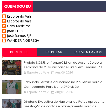
QUEM SOU EU
Esporte do Vale
Esporte do Vale
Gaby Medeiros
Joao Filho
José Ramos SJS
WANDER NOBREGA
RECENTES
POPULAR
COMENTÁRIOS
Projeto SCSJS enfrentará Milan de Assunção pela
semifinal do 2º Municipal de Futsal em Tenório-PB
Esporte do Vale
Aug 06, 2026
Edmundo Ferraz é anunciado na Picuiense para o
Campeonato Paraibano 2ª Divisão
Esporte do Vale
Aug 05, 2026
Diretoria Executiva do Nacional de Patos apresenta
prestação de contas e planejamento para as