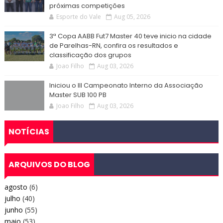
próximas competições
Esporte do Vale
Aug 05, 2026
3ª Copa AABB Fut7 Master 40 teve inicio na cidade
de Parelhas-RN, confira os resultados e
classificação dos grupos
Joao Filho
Aug 03, 2026
Iniciou o III Campeonato Interno da Associação
Master SUB 100 PB
Joao Filho
Aug 03, 2026
NOTÍCIAS
ARQUIVOS DO BLOG
agosto
(6)
julho
(40)
junho
(55)
maio
(53)