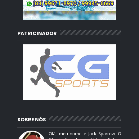
PATRICINADOR
SOBRE NÓS
Olá, meu nome é Jack Sparrow. O