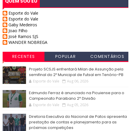
QUEM SOU EU
Esporte do Vale
Esporte do Vale
Gaby Medeiros
Joao Filho
José Ramos SJS
WANDER NOBREGA
RECENTES
POPULAR
COMENTÁRIOS
Projeto SCSJS enfrentará Milan de Assunção pela
semifinal do 2º Municipal de Futsal em Tenório-PB
Esporte do Vale
Aug 06, 2026
Edmundo Ferraz é anunciado na Picuiense para o
Campeonato Paraibano 2ª Divisão
Esporte do Vale
Aug 05, 2026
Diretoria Executiva do Nacional de Patos apresenta
prestação de contas e planejamento para as
próximas competições