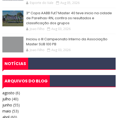
Esporte do Vale
Aug 05, 2026
3ª Copa AABB Fut7 Master 40 teve inicio na cidade
de Parelhas-RN, confira os resultados e
classificação dos grupos
Joao Filho
Aug 03, 2026
Iniciou o III Campeonato Interno da Associação
Master SUB 100 PB
Joao Filho
Aug 03, 2026
NOTÍCIAS
ARQUIVOS DO BLOG
agosto
(6)
julho
(40)
junho
(55)
maio
(53)
abril
(60)