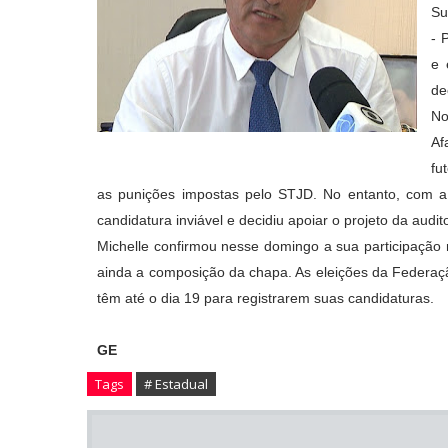
Su
- 
e 
de
No
Af
fu
as punições impostas pelo STJD. No entanto, com a
candidatura inviável e decidiu apoiar o projeto da audit
Michelle confirmou nesse domingo a sua participação n
ainda a composição da chapa. As eleições da Federaç
têm até o dia 19 para registrarem suas candidaturas.
GE
Tags
# Estadual