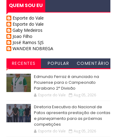
QUEM SOU EU
Esporte do Vale
Esporte do Vale
Gaby Medeiros
Joao Filho
José Ramos SJS
WANDER NOBREGA
RECENTES
POPULAR
COMENTÁRIO
S
Edmundo Ferraz é anunciado na
Picuiense para o Campeonato
Paraibano 2ª Divisão
Esporte do Vale
Aug 05, 2026
Diretoria Executiva do Nacional de
Patos apresenta prestação de contas
e planejamento para as próximas
competições
Esporte do Vale
Aug 05, 2026