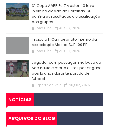
3ª Copa AABB Fut7 Master 40 teve
inicio na cidade de Parelhas-RN,
confira os resultados e classificação
dos grupos
Joao Filho
Aug 03, 2026
Iniciou o III Campeonato Interno da
Associação Master SUB 100 PB
Joao Filho
Aug 03, 2026
Jogador com passagem na base do
São Paulo é morto a tiros por engano
aos 15 anos durante partida de
futebol
Esporte do Vale
Aug 02, 2026
NOTÍCIAS
ARQUIVOS DO BLOG