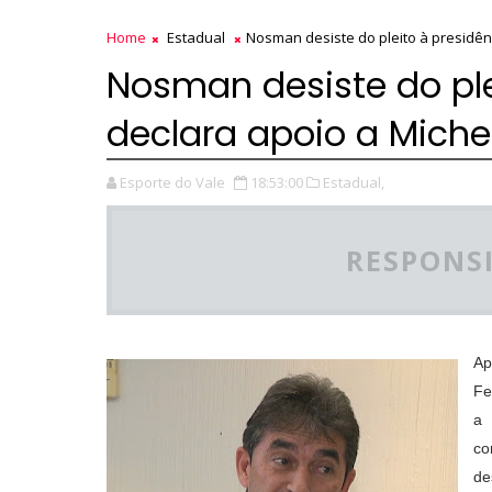
Home
Estadual
Nosman desiste do pleito à presidên
Nosman desiste do ple
declara apoio a Miche
Esporte do Vale
18:53:00
Estadual,
RESPONSI
Ap
Fe
a 
co
de