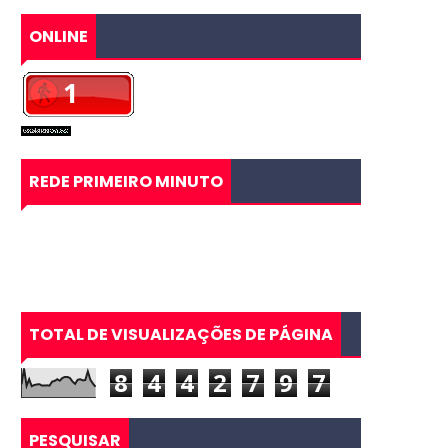
ONLINE
REDE PRIMEIRO MINUTO
TOTAL DE VISUALIZAÇÕES DE PÁGINA
8
4
4
2
7
9
7
PESQUISAR