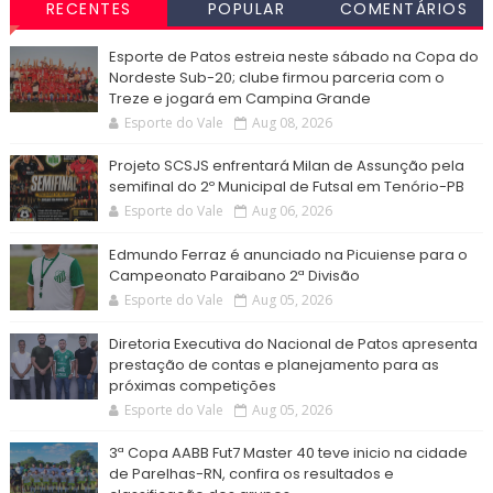
RECENTES
POPULAR
COMENTÁRIOS
Esporte de Patos estreia neste sábado na Copa do
Nordeste Sub-20; clube firmou parceria com o
Treze e jogará em Campina Grande
Esporte do Vale
Aug 08, 2026
Projeto SCSJS enfrentará Milan de Assunção pela
semifinal do 2º Municipal de Futsal em Tenório-PB
Esporte do Vale
Aug 06, 2026
Edmundo Ferraz é anunciado na Picuiense para o
Campeonato Paraibano 2ª Divisão
Esporte do Vale
Aug 05, 2026
Diretoria Executiva do Nacional de Patos apresenta
prestação de contas e planejamento para as
próximas competições
Esporte do Vale
Aug 05, 2026
3ª Copa AABB Fut7 Master 40 teve inicio na cidade
de Parelhas-RN, confira os resultados e