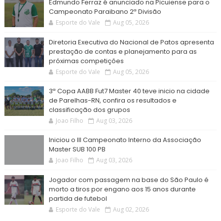
Edmundo Ferraz é anunciado na Picuiense para o
Campeonato Paraibano 2ª Divisão
Esporte do Vale
Aug 05, 2026
Diretoria Executiva do Nacional de Patos apresenta
prestação de contas e planejamento para as
próximas competições
Esporte do Vale
Aug 05, 2026
3ª Copa AABB Fut7 Master 40 teve inicio na cidade
de Parelhas-RN, confira os resultados e
classificação dos grupos
Joao Filho
Aug 03, 2026
Iniciou o III Campeonato Interno da Associação
Master SUB 100 PB
Joao Filho
Aug 03, 2026
Jogador com passagem na base do São Paulo é
morto a tiros por engano aos 15 anos durante
partida de futebol
Esporte do Vale
Aug 02, 2026