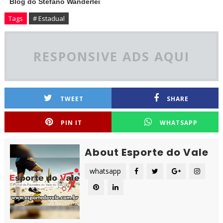
Blog do Stefano Wanderlei
Tags
# Estadual
RESPONSIVE ADS AQUI
TWEET
SHARE
PIN IT
WHATSAPP
About Esporte do Vale
whatsapp