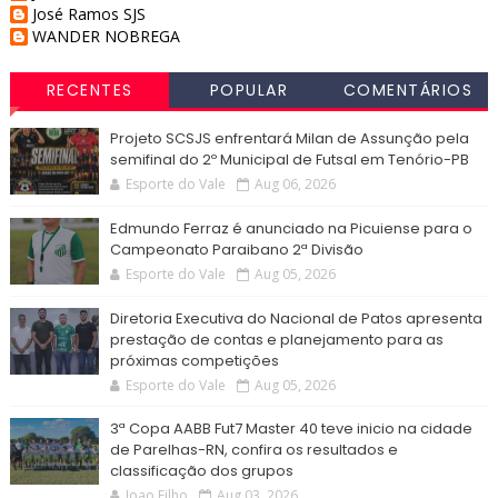
José Ramos SJS
WANDER NOBREGA
RECENTES
POPULAR
COMENTÁRIOS
Projeto SCSJS enfrentará Milan de Assunção pela
semifinal do 2º Municipal de Futsal em Tenório-PB
Esporte do Vale
Aug 06, 2026
Edmundo Ferraz é anunciado na Picuiense para o
Campeonato Paraibano 2ª Divisão
Esporte do Vale
Aug 05, 2026
Diretoria Executiva do Nacional de Patos apresenta
prestação de contas e planejamento para as
próximas competições
Esporte do Vale
Aug 05, 2026
3ª Copa AABB Fut7 Master 40 teve inicio na cidade
de Parelhas-RN, confira os resultados e
classificação dos grupos
Joao Filho
Aug 03, 2026