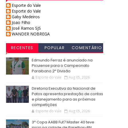
Esporte do Vale
Esporte do Vale
Gaby Medeiros
Joao Filho
José Ramos SJS
WANDER NOBREGA
RECENTES
POPULAR
COMENTÁRIO
S
Edmundo Ferraz é anunciado na
Picuiense para o Campeonato
Paraibano 2ª Divisão
Esporte do Vale
Aug 05, 2026
Diretoria Executiva do Nacional de
Patos apresenta prestação de contas
e planejamento para as próximas
competições
Esporte do Vale
Aug 05, 2026
3ª Copa AABB Fut7 Master 40 teve
inicio na cidade de Parelhas-RN,