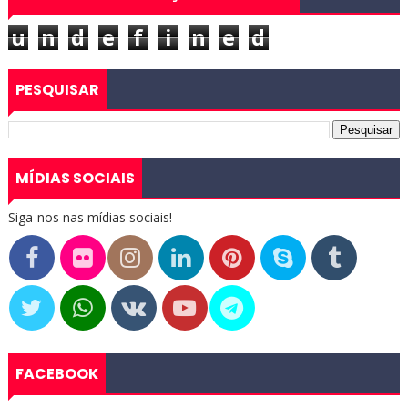
u
n
d
e
f
i
n
e
d
PESQUISAR
MÍDIAS SOCIAIS
Siga-nos nas mídias sociais!
FACEBOOK