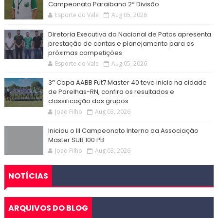
Campeonato Paraibano 2ª Divisão
Esporte do Vale
Aug 05, 2026
Diretoria Executiva do Nacional de Patos apresenta
prestação de contas e planejamento para as
próximas competições
Esporte do Vale
Aug 05, 2026
3ª Copa AABB Fut7 Master 40 teve inicio na cidade
de Parelhas-RN, confira os resultados e
classificação dos grupos
Joao Filho
Aug 03, 2026
Iniciou o III Campeonato Interno da Associação
Master SUB 100 PB
Joao Filho
Aug 03, 2026
NOTÍCIAS
ARQUIVOS DO BLOG