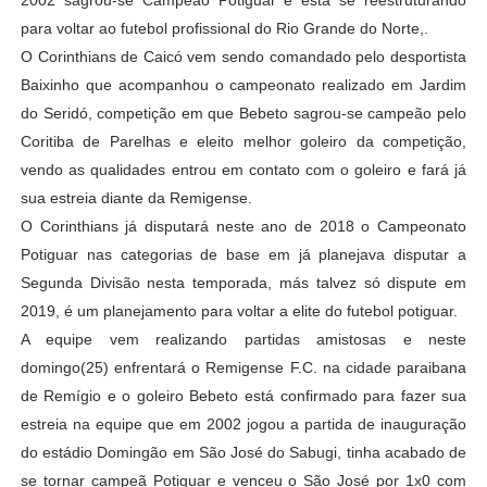
2002 sagrou-se Campeão Potiguar e está se reestruturando
para voltar ao futebol profissional do Rio Grande do Norte,.
O Corinthians de Caicó vem sendo comandado pelo desportista
Baixinho que acompanhou o campeonato realizado em Jardim
do Seridó, competição em que Bebeto sagrou-se campeão pelo
Coritiba de Parelhas e eleito melhor goleiro da competição,
vendo as qualidades entrou em contato com o goleiro e fará já
sua estreia diante da Remigense.
O Corinthians já disputará neste ano de 2018 o Campeonato
Potiguar nas categorias de base em já planejava disputar a
Segunda Divisão nesta temporada, más talvez só dispute em
2019, é um planejamento para voltar a elite do futebol potiguar.
A equipe vem realizando partidas amistosas e neste
domingo(25) enfrentará o Remigense F.C. na cidade paraibana
de Remígio e o goleiro Bebeto está confirmado para fazer sua
estreia na equipe que em 2002 jogou a partida de inauguração
do estádio Domingão em São José do Sabugi, tinha acabado de
se tornar campeã Potiguar e venceu o São José por 1x0 com