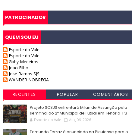
PATROCINADOR
QUEM SOU EU
Esporte do Vale
Esporte do Vale
Gaby Medeiros
Joao Filho
José Ramos SJS
WANDER NOBREGA
RECENTES
POPULAR
COMENTÁRIOS
Projeto SCSJS enfrentará Milan de Assunção pela
semifinal do 2º Municipal de Futsal em Tenório-PB
Esporte do Vale
Aug 06, 2026
Edmundo Ferraz é anunciado na Picuiense para o