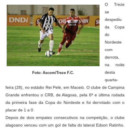
O Treze
se
despediu
da Copa
do
Nordeste
com
derrota,
na noite
desta
Foto: Ascom/Treze F.C.
quarta-
feira (28), no estádio Rei Pelé, em Maceió. O clube de Campina
Grande enfrentou o CRB, de Alagoas, pela 6ª e última rodada
da primeira fase da Copa do Nordeste e foi derrotado com o
placar de 1 a 0.
Depois de dois empates consecutivos na competição, o clube
alagoano venceu com um gol de falta do lateral Edson Ratinho.