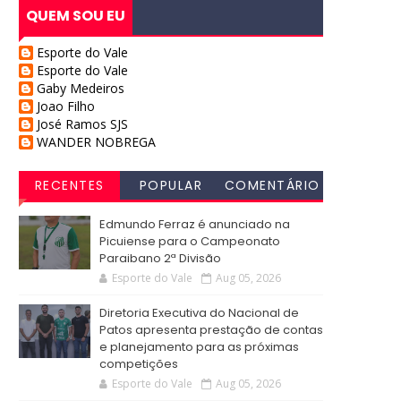
QUEM SOU EU
Esporte do Vale
Esporte do Vale
Gaby Medeiros
Joao Filho
José Ramos SJS
WANDER NOBREGA
RECENTES
POPULAR
COMENTÁRIO
S
Edmundo Ferraz é anunciado na
Picuiense para o Campeonato
Paraibano 2ª Divisão
Esporte do Vale
Aug 05, 2026
Diretoria Executiva do Nacional de
Patos apresenta prestação de contas
e planejamento para as próximas
competições
Esporte do Vale
Aug 05, 2026