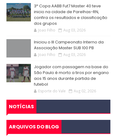
3ª Copa AABB Fut7 Master 40 teve
inicio na cidade de Parelhas-RN,
confira os resultados e classificação
dos grupos
Joao Filho
Aug 03, 2026
Iniciou o III Campeonato Interno da
Associação Master SUB 100 PB
Joao Filho
Aug 03, 2026
Jogador com passagem na base do
São Paulo é morto a tiros por engano
aos 15 anos durante partida de
futebol
Esporte do Vale
Aug 02, 2026
NOTÍCIAS
ARQUIVOS DO BLOG