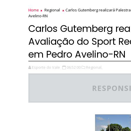
Home
Regional
Carlos Gutemberg realizará Palestra
Avelino-RN
Carlos Gutemberg reali
Avaliação do Sport Re
em Pedro Avelino-RN
Esporte do Vale
06:52:00
Regional,
RESPONSI