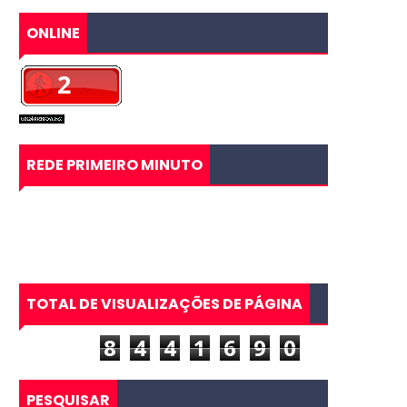
ONLINE
REDE PRIMEIRO MINUTO
TOTAL DE VISUALIZAÇÕES DE PÁGINA
8
4
4
1
6
9
0
PESQUISAR