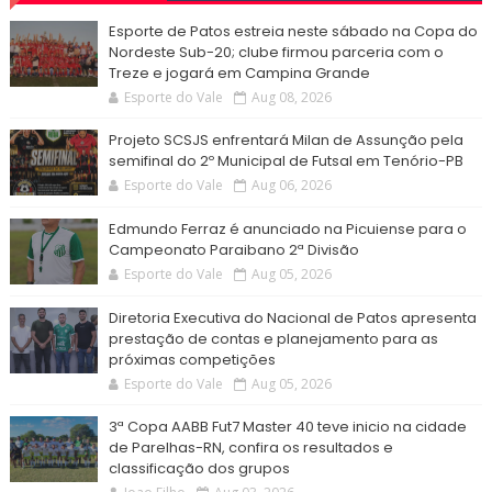
Esporte de Patos estreia neste sábado na Copa do
Nordeste Sub-20; clube firmou parceria com o
Treze e jogará em Campina Grande
Esporte do Vale
Aug 08, 2026
Projeto SCSJS enfrentará Milan de Assunção pela
semifinal do 2º Municipal de Futsal em Tenório-PB
Esporte do Vale
Aug 06, 2026
Edmundo Ferraz é anunciado na Picuiense para o
Campeonato Paraibano 2ª Divisão
Esporte do Vale
Aug 05, 2026
Diretoria Executiva do Nacional de Patos apresenta
prestação de contas e planejamento para as
próximas competições
Esporte do Vale
Aug 05, 2026
3ª Copa AABB Fut7 Master 40 teve inicio na cidade
de Parelhas-RN, confira os resultados e
classificação dos grupos