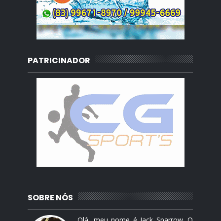
PATRICINADOR
SOBRE NÓS
Olá, meu nome é Jack Sparrow. O