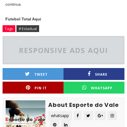
continua.
Futebol Total Aqui
Tags
# Estadual
RESPONSIVE ADS AQUI
TWEET
SHARE
PIN IT
WHATSAPP
About Esporte do Vale
whatsapp