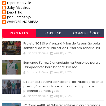
Esporte do Vale
Gaby Medeiros
Joao Filho
José Ramos SJS
WANDER NOBREGA
RECENTES
POPULAR
COMENTÁRIOS
Projeto SCSJS enfrentará Milan de Assunção pela
semifinal do 2º Municipal de Futsal em Tenório-PB
Esporte do Vale
Aug 06, 2026
Edmundo Ferraz é anunciado na Picuiense para o
Campeonato Paraibano 2ª Divisão
Esporte do Vale
Aug 05, 2026
Diretoria Executiva do Nacional de Patos apresenta
prestação de contas e planejamento para as
próximas competições
Esporte do Vale
Aug 05, 2026
3ª Copa AABB Fut7 Master 40 teve inicio na cidade