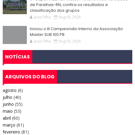
de Parelhas-RN, confira os resultados e
classificação dos grupos
Joao Filho
Aug 03, 2026
Iniciou o III Campeonato Interno da Associação
Master SUB 100 PB
Joao Filho
Aug 03, 2026
NOTÍCIAS
ARQUIVOS DO BLOG
agosto
(6)
julho
(40)
junho
(55)
maio
(53)
abril
(60)
março
(61)
fevereiro
(81)