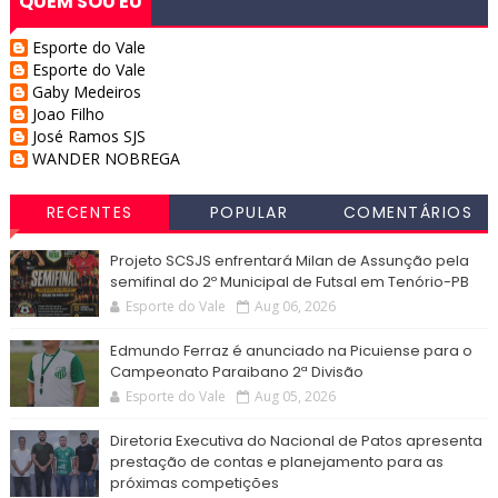
QUEM SOU EU
Esporte do Vale
Esporte do Vale
Gaby Medeiros
Joao Filho
José Ramos SJS
WANDER NOBREGA
RECENTES
POPULAR
COMENTÁRIOS
Projeto SCSJS enfrentará Milan de Assunção pela
semifinal do 2º Municipal de Futsal em Tenório-PB
Esporte do Vale
Aug 06, 2026
Edmundo Ferraz é anunciado na Picuiense para o
Campeonato Paraibano 2ª Divisão
Esporte do Vale
Aug 05, 2026
Diretoria Executiva do Nacional de Patos apresenta
prestação de contas e planejamento para as
próximas competições