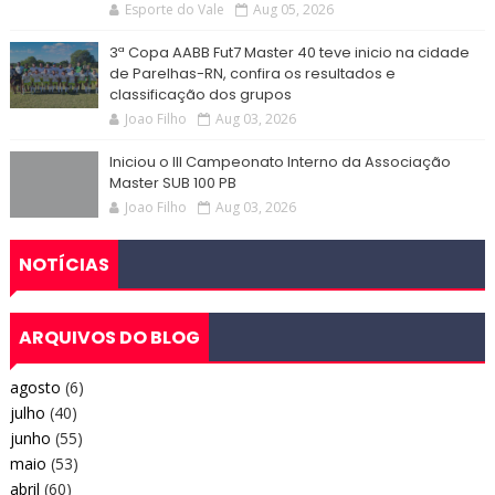
Esporte do Vale
Aug 05, 2026
3ª Copa AABB Fut7 Master 40 teve inicio na cidade
de Parelhas-RN, confira os resultados e
classificação dos grupos
Joao Filho
Aug 03, 2026
Iniciou o III Campeonato Interno da Associação
Master SUB 100 PB
Joao Filho
Aug 03, 2026
NOTÍCIAS
ARQUIVOS DO BLOG
agosto
(6)
julho
(40)
junho
(55)
maio
(53)
abril
(60)