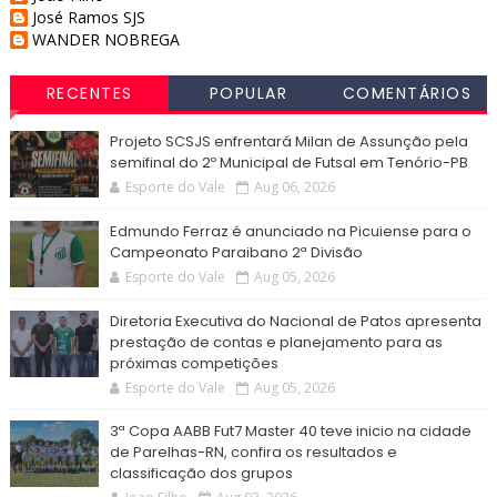
José Ramos SJS
WANDER NOBREGA
RECENTES
POPULAR
COMENTÁRIOS
Projeto SCSJS enfrentará Milan de Assunção pela
semifinal do 2º Municipal de Futsal em Tenório-PB
Esporte do Vale
Aug 06, 2026
Edmundo Ferraz é anunciado na Picuiense para o
Campeonato Paraibano 2ª Divisão
Esporte do Vale
Aug 05, 2026
Diretoria Executiva do Nacional de Patos apresenta
prestação de contas e planejamento para as
próximas competições
Esporte do Vale
Aug 05, 2026
3ª Copa AABB Fut7 Master 40 teve inicio na cidade
de Parelhas-RN, confira os resultados e
classificação dos grupos