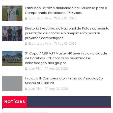
Edmundo Ferraz é anunciado na Picuiense para o
Campeonato Paraibano 2ª Divisão
Esporte do Vale
Aug 05, 2026
Diretoria Executiva do Nacional de Patos apresenta
prestação de contas e planejamento para as
próximas competições
Esporte do Vale
Aug 05, 2026
3ª Copa AABB Fut7 Master 40 teve inicio na cidade
de Parelhas-RN, confira os resultados e
classificação dos grupos
Joao Filho
Aug 03, 2026
Iniciou o III Campeonato Interno da Associação
Master SUB 100 PB
Joao Filho
Aug 03, 2026
NOTÍCIAS