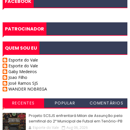
FACEBOOK
PATROCINADOR
QUEM SOU EU
Esporte do Vale
Esporte do Vale
Gaby Medeiros
Joao Filho
José Ramos SJS
WANDER NOBREGA
RECENTES
POPULAR
COMENTÁRIOS
Projeto SCSJS enfrentará Milan de Assunção pela
semifinal do 2º Municipal de Futsal em Tenório-PB
Esporte do Vale
Aug 06, 2026