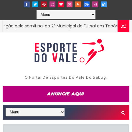
 pela semifinal do 2º Municipal de Futsal em Tenório-PB
EST
iação Master SUB 100 PB
O Portal De Esportes Do Vale Do Sabugi