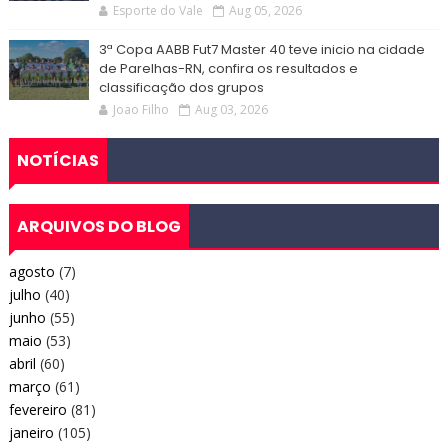
Esporte do Vale
Aug 05, 2026
3ª Copa AABB Fut7 Master 40 teve inicio na cidade
de Parelhas-RN, confira os resultados e
classificação dos grupos
Joao Filho
Aug 03, 2026
NOTÍCIAS
ARQUIVOS DO BLOG
agosto
(7)
julho
(40)
junho
(55)
maio
(53)
abril
(60)
março
(61)
fevereiro
(81)
janeiro
(105)