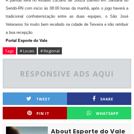
A partida será no estádio Luciano de Souza Barreto em Santana do
Seridó-RN com inicio ás 08:00 horas da manhã, após o jogo haverá a
tradicional confraternização entre as duas equipes, o São José
Veteranos foi muito bem recebido na cidade de Teixeira e irão retribuir
a boa recepção.
Portal Esporte do Vale
Tags
# Locais
# Regional
RESPONSIVE ADS AQUI
TWEET
SHARE
PIN IT
WHATSAPP
About Esporte do Vale