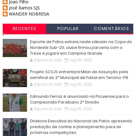
Joao Filho
José Ramos SJS
WANDER NOBREGA
RECENTES
POPULAR
COMENTÁRIOS
Esporte de Patos estreia neste sábado na Copa do
Nordeste Sub-20; clube firmou parceria com o
Treze e jogará em Campina Grande
Esporte do Vale
Aug 08, 2026
Projeto SCSJS enfrentará Milan de Assunção pela
semifinal do 2º Municipal de Futsal em Tenório-PB
Esporte do Vale
Aug 06, 2026
Edmundo Ferraz é anunciado na Picuiense para o
Campeonato Paraibano 2ª Divisão
Esporte do Vale
Aug 05, 2026
Diretoria Executiva do Nacional de Patos apresenta
prestação de contas e planejamento para as
próximas competições