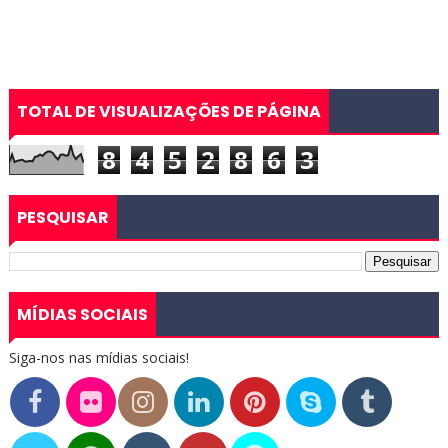
TOTAL DE VISUALIZAÇÕES DE PÁGINA
8
4
5
2
8
6
3
PESQUISAR
MÍDIAS SOCIAIS
Siga-nos nas mídias sociais!