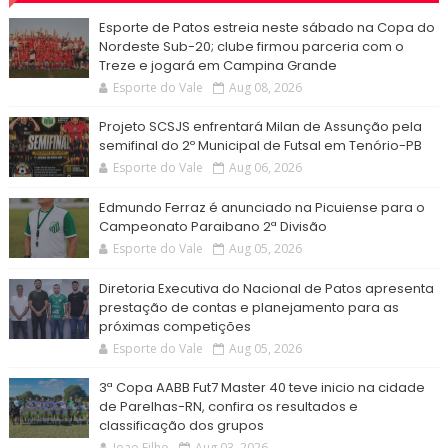
Esporte de Patos estreia neste sábado na Copa do
Nordeste Sub-20; clube firmou parceria com o
Treze e jogará em Campina Grande
Esporte do Vale
Aug 08, 2026
Projeto SCSJS enfrentará Milan de Assunção pela
semifinal do 2º Municipal de Futsal em Tenório-PB
Esporte do Vale
Aug 06, 2026
Edmundo Ferraz é anunciado na Picuiense para o
Campeonato Paraibano 2ª Divisão
Esporte do Vale
Aug 05, 2026
Diretoria Executiva do Nacional de Patos apresenta
prestação de contas e planejamento para as
próximas competições
Esporte do Vale
Aug 05, 2026
3ª Copa AABB Fut7 Master 40 teve inicio na cidade
de Parelhas-RN, confira os resultados e
classificação dos grupos
Joao Filho
Aug 03, 2026