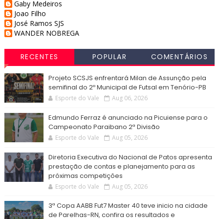
Gaby Medeiros
Joao Filho
José Ramos SJS
WANDER NOBREGA
RECENTES
POPULAR
COMENTÁRIOS
Projeto SCSJS enfrentará Milan de Assunção pela
semifinal do 2º Municipal de Futsal em Tenório-PB
Esporte do Vale
Aug 06, 2026
Edmundo Ferraz é anunciado na Picuiense para o
Campeonato Paraibano 2ª Divisão
Esporte do Vale
Aug 05, 2026
Diretoria Executiva do Nacional de Patos apresenta
prestação de contas e planejamento para as
próximas competições
Esporte do Vale
Aug 05, 2026
3ª Copa AABB Fut7 Master 40 teve inicio na cidade
de Parelhas-RN, confira os resultados e