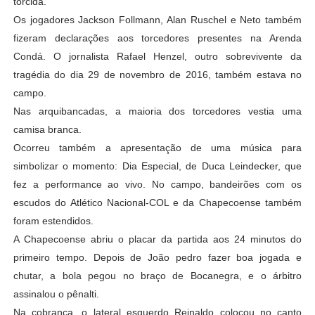
torcida.
Os jogadores Jackson Follmann, Alan Ruschel e Neto também
fizeram declarações aos torcedores presentes na Arenda
Condá. O jornalista Rafael Henzel, outro sobrevivente da
tragédia do dia 29 de novembro de 2016, também estava no
campo.
Nas arquibancadas, a maioria dos torcedores vestia uma
camisa branca.
Ocorreu também a apresentação de uma música para
simbolizar o momento: Dia Especial, de Duca Leindecker, que
fez a performance ao vivo. No campo, bandeirões com os
escudos do Atlético Nacional-COL e da Chapecoense também
foram estendidos.
A Chapecoense abriu o placar da partida aos 24 minutos do
primeiro tempo. Depois de João pedro fazer boa jogada e
chutar, a bola pegou no braço de Bocanegra, e o árbitro
assinalou o pênalti.
Na cobrança, o lateral esquerdo Reinaldo colocou no canto