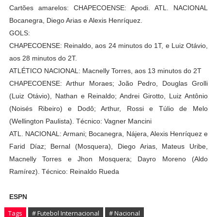
Cartões amarelos: CHAPECOENSE: Apodi. ATL. NACIONAL
Bocanegra, Diego Arias e Alexis Henríquez.
GOLS:
CHAPECOENSE: Reinaldo, aos 24 minutos do 1T, e Luiz Otávio,
aos 28 minutos do 2T.
ATLÉTICO NACIONAL: Macnelly Torres, aos 13 minutos do 2T
CHAPECOENSE: Arthur Moraes; João Pedro, Douglas Grolli
(Luiz Otávio), Nathan e Reinaldo; Andrei Girotto, Luiz Antônio
(Noisés Ribeiro) e Dodô; Arthur, Rossi e Túlio de Melo
(Wellington Paulista). Técnico: Vagner Mancini
ATL. NACIONAL: Armani; Bocanegra, Nájera, Alexis Henríquez e
Farid Díaz; Bernal (Mosquera), Diego Arias, Mateus Uribe,
Macnelly Torres e Jhon Mosquera; Dayro Moreno (Aldo
Ramírez). Técnico: Reinaldo Rueda
ESPN
Tags
# Futebol Internacional
# Nacional