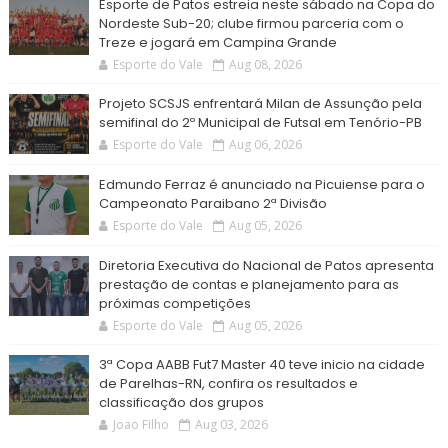
Esporte de Patos estreia neste sábado na Copa do
Nordeste Sub-20; clube firmou parceria com o
Treze e jogará em Campina Grande
Esporte do Vale
Aug 08, 2026
Projeto SCSJS enfrentará Milan de Assunção pela
semifinal do 2º Municipal de Futsal em Tenório-PB
Esporte do Vale
Aug 06, 2026
Edmundo Ferraz é anunciado na Picuiense para o
Campeonato Paraibano 2ª Divisão
Esporte do Vale
Aug 05, 2026
Diretoria Executiva do Nacional de Patos apresenta
prestação de contas e planejamento para as
próximas competições
Esporte do Vale
Aug 05, 2026
3ª Copa AABB Fut7 Master 40 teve inicio na cidade
de Parelhas-RN, confira os resultados e
classificação dos grupos
Joao Filho
Aug 03, 2026