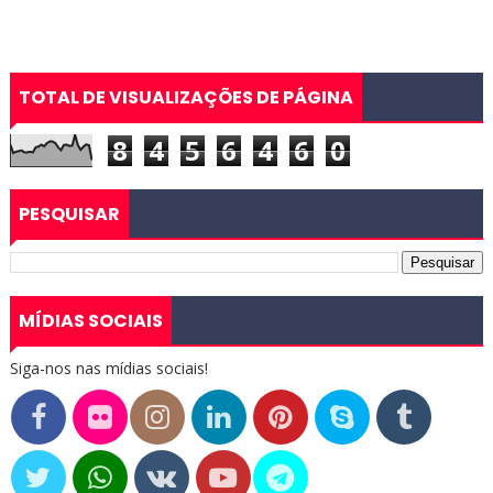
TOTAL DE VISUALIZAÇÕES DE PÁGINA
8
4
5
6
4
6
0
PESQUISAR
MÍDIAS SOCIAIS
Siga-nos nas mídias sociais!