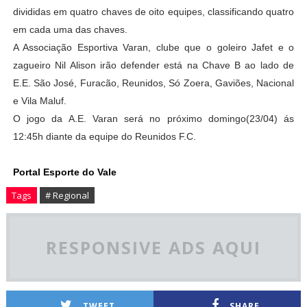
divididas em quatro chaves de oito equipes, classificando quatro
em cada uma das chaves.
A Associação Esportiva Varan, clube que o goleiro Jafet e o
zagueiro Nil Alison irão defender está na Chave B ao lado de
E.E. São José, Furacão, Reunidos, Só Zoera, Gaviões, Nacional
e Vila Maluf.
O jogo da A.E. Varan será no próximo domingo(23/04) ás
12:45h diante da equipe do Reunidos F.C.
Portal Esporte do Vale
Tags
# Regional
RESPONSIVE ADS AQUI
TWEET
SHARE