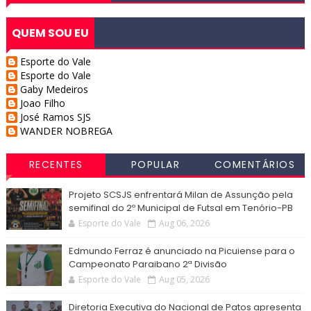
QUEM SOU EU
Esporte do Vale
Esporte do Vale
Gaby Medeiros
Joao Filho
José Ramos SJS
WANDER NOBREGA
RECENTES
POPULAR
COMENTÁRIOS
Projeto SCSJS enfrentará Milan de Assunção pela
semifinal do 2º Municipal de Futsal em Tenório-PB
Esporte do Vale
Aug 06, 2026
Edmundo Ferraz é anunciado na Picuiense para o
Campeonato Paraibano 2ª Divisão
Esporte do Vale
Aug 05, 2026
Diretoria Executiva do Nacional de Patos apresenta