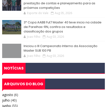
prestação de contas e planejamento para as
próximas competições
Esporte do Vale
Aug 05, 2026
3ª Copa AABB Fut7 Master 40 teve inicio na cidade
de Parelhas-RN, confira os resultados e
classificação dos grupos
Joao Filho
Aug 03, 2026
Iniciou o III Campeonato Interno da Associação
Master SUB 100 PB
Joao Filho
Aug 03, 2026
NOTÍCIAS
ARQUIVOS DO BLOG
agosto
(6)
julho
(40)
junho
(55)