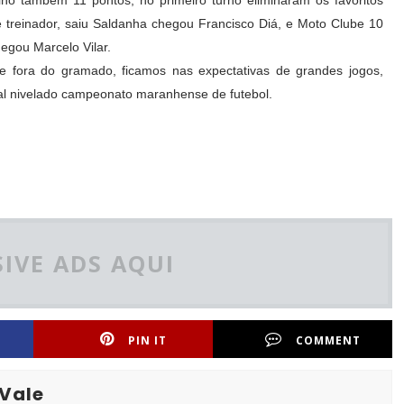
o também 11 pontos, no primeiro turno eliminaram os favoritos
treinador, saiu Saldanha chegou Francisco Diá, e Moto Clube 10
egou Marcelo Vilar.
 fora do gramado, ficamos nas expectativas de grandes jogos,
ual nivelado campeonato maranhense de futebol.
IVE ADS AQUI
PIN IT
COMMENT
 Vale