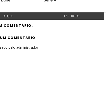
e base
Série A
DISQUS
FACEBOOK
M COMENTÁRIO:
 UM COMENTÁRIO
isado pelo administrador