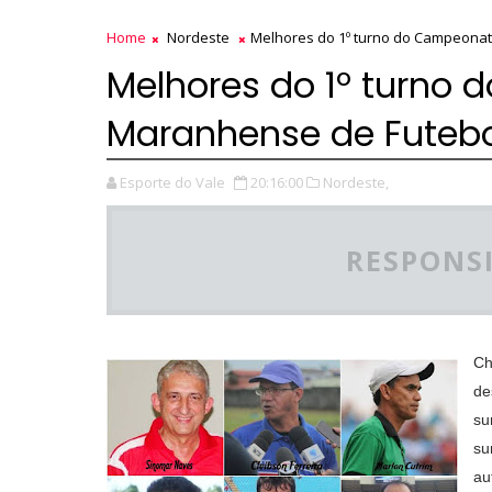
Home
Nordeste
Melhores do 1º turno do Campeona
Melhores do 1º turno
Maranhense de Futebo
Esporte do Vale
20:16:00
Nordeste,
RESPONSI
Ch
de
su
su
au