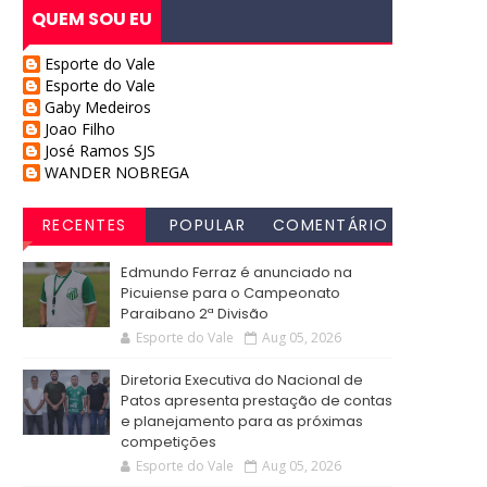
QUEM SOU EU
Esporte do Vale
Esporte do Vale
Gaby Medeiros
Joao Filho
José Ramos SJS
WANDER NOBREGA
RECENTES
POPULAR
COMENTÁRIO
S
Edmundo Ferraz é anunciado na
Picuiense para o Campeonato
Paraibano 2ª Divisão
Esporte do Vale
Aug 05, 2026
Diretoria Executiva do Nacional de
Patos apresenta prestação de contas
e planejamento para as próximas
competições
Esporte do Vale
Aug 05, 2026