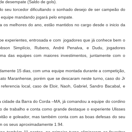
 de desempate (Saldo de gols).
 do seu torcedor dificultando o sonhado desejo de ser campeão do
 a equipe mandando jogará pelo empate.
a os melhores do ano, estão mantidos no cargo desde o inicio da
e experientes, entrosada e com jogadores que já conhece bem o
bson Simplício, Rubens, André Penalva, e Dudu, jogadores
uma das equipes com maiores investimentos, juntamente com o
amente 15 dias, com uma equipe montada durante a competição,
ato Maranhense, porém que se descaram neste turno, caso do Jr
eferencia local, caso de Eloir, Naoh, Gabriel, Sandro Bacabal, e
a cidade da Barra do Corda –MA, já comandou a equipe do cordino
de trabalho e conta como grande destaque o experiente Ulisses
 capitão e goleador, mas também conta com as boas defesas do seu
om os seus aproximadamente 1.94.