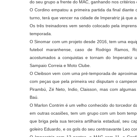
do seu grupo a frente do MAC, ganhando nos critérios
O Cordino empatou a primeira partida da final diante
turno, terá que vencer na cidade de Imperatriz já que
Os três treinadores vem sendo colocado pela imprens
temporada.
O Sinomar com um projeto desde 2016, tem uma equip
futebol maranhense, caso de Rodrigo Ramos, Ro
acostumados a conquistas e tornam do Imperatriz 
Sampaio Correia e Moto Clube.
O Cleibson vem com uma pré-temporada de aproximad
com peças que pela primeira vez disputam o campeon
Pirambú, Zé Neto, Indio, Claisson, mas com algumas r
Baú.
O Marlon Contrim é um velho conhecido do torcedor d
em outras ocasiões, tem um grupo com um bom tempo 
que briga pela sua terceira artilharia estadual, seu
goleiro Eduardo, e os gols do seu centroavante Leo c