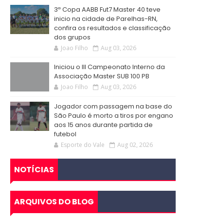
3ª Copa AABB Fut7 Master 40 teve
inicio na cidade de Parelhas-RN,
confira os resultados e classificação
dos grupos
Joao Filho
Aug 03, 2026
Iniciou o III Campeonato Interno da
Associação Master SUB 100 PB
Joao Filho
Aug 03, 2026
Jogador com passagem na base do
São Paulo é morto a tiros por engano
aos 15 anos durante partida de
futebol
Esporte do Vale
Aug 02, 2026
NOTÍCIAS
ARQUIVOS DO BLOG