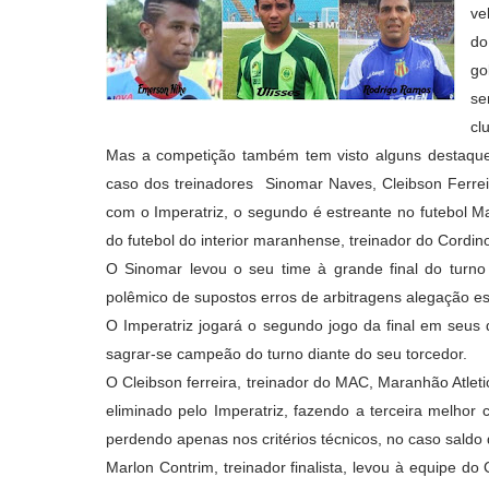
ve
do
go
se
cl
Mas a competição também tem visto alguns destaque
caso dos treinadores Sinomar Naves, Cleibson Ferre
com o Imperatriz, o segundo é estreante no futebol
do futebol do interior maranhense, treinador do Cordin
O Sinomar levou o seu time à grande final do turno
polêmico de supostos erros de arbitragens alegação es
O Imperatriz jogará o segundo jogo da final em seus
sagrar-se campeão do turno diante do seu torcedor.
O Cleibson ferreira, treinador do MAC, Maranhão Atleti
eliminado pelo Imperatriz, fazendo a terceira melh
perdendo apenas nos critérios técnicos, no caso saldo 
Marlon Contrim, treinador finalista, levou à equipe do