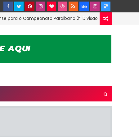
ra o Campeonato Paraibano 2ª Divisão
Dire
ESTADUAL